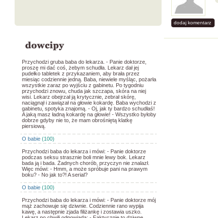
dodaj komentarz
Przychodzi gruba baba do lekarza. - Panie doktorze,
proszę mi dać coś, żebym schudła. Lekarz dał jej
pudełko tabletek z przykazaniem, aby brała przez
miesiąc codziennie jedną. Baba, niewiele myśląc, pożarła
wszystkie zaraz po wyjściu z gabinetu. Po tygodniu
przychodzi znowu, chuda jak szczapa, skóra na niej
wisi. Lekarz obejrzał ją krytycznie, zebrał skórę,
naciągnął i zawiązał na głowie kokardę. Baba wychodzi z
gabinetu, spotyka znajomą. - Oj, jak ty bardzo schudłaś!
A jaką masz ładną kokardę na głowie! - Wszystko byłoby
dobrze gdyby nie to, że mam obrośniętą klatkę
piersiową.
O babie
(100)
Przychodzi baba do lekarza i mówi: - Panie doktorze
podczas seksu strasznie boli mnie lewy bok. Lekarz
bada ją i bada. Żadnych chorób, przyczyn nie znalazł.
Więc mówi: - Hmm, a może spróbuje pani na prawym
boku? - No jak to?! A serial?
O babie
(100)
Przychodzi baba do lekarza i mówi: - Panie doktorze mój
mąż zachowuje się dziwnie. Codziennie rano wypija
kawę, a następnie zjada filiżankę i zostawia uszko.
Lekarz po chwili odpowiada: - Faktycznie to dziwne,