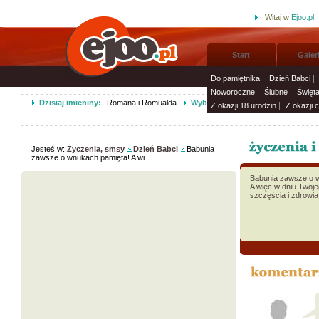
Witaj w
Ejoo.pl!
Start
Galer
Do pamiętnika
Dzień Babci
Noworoczne
Ślubne
Święt
Dzisiaj imieniny:
Romana i Romualda
Wybierz życzenia imieninowe i wy
Z okazji 18 urodzin
Z okazji 
Jesteś w:
Życzenia, smsy
Dzień Babci
Babunia
zawsze o wnukach pamięta! A wi...
Babunia zawsze o 
A więc w dniu Twoje
szczęścia i zdrowi