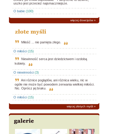
uszko jest przecież najsmaczniejsze.
O babie
(100)
więcej dowcipów
»
Miłość ... nie pamięta złego.
O miłości
(15)
Niewinność serca jest dziedzictwem i ozdobą
kobiety.
O niewinności
(3)
Ani różnice poglądów, ani różnica wieku, nic w
ogóle nie może być powodem zerwania wielkiej miłości.
Nic. Oprócz jej braku.
O miłości
(15)
więcej złotych myśli
»