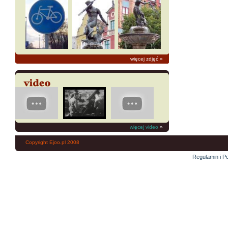
więcej zdjęć
»
więcej video
»
Copyright Ejoo.pl 2008
Regulamin i Po