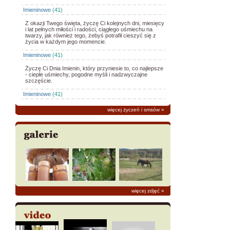
Imieninowe
(41)
Z okazji Twego święta, życzę Ci kolejnych dni, miesięcy
i lat pełnych miłości i radości, ciągłego uśmiechu na
twarzy, jak również tego, żebyś potrafił cieszyć się z
życia w każdym jego momencie.
Imieninowe
(41)
Życzę Ci Dnia Imienin, który przyniesie to, co najlepsze
- ciepłe uśmiechy, pogodne myśli i nadzwyczajne
szczęście.
Imieninowe
(41)
więcej życzeń i smsów
»
więcej zdjęć
»