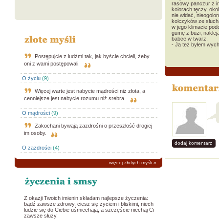
rasowy panczur z 
kolorach tęczy, ok
nie widać, nieogolon
kolczyków ze słuc
w jego klimacie pod
gumę z buzi, nakleja
babce w twarz.
- Ja też byłem wyc
Postępujcie z ludźmi tak, jak byście chcieli, żeby
oni z wami postępowali.
O życiu
(9)
Więcej warte jest nabycie mądrości niż złota, a
cenniejsze jest nabycie rozumu niż srebra.
O mądrości
(9)
Zakochani bywają zazdrośni o przeszłość drogiej
im osoby.
dodaj komentarz
O zazdrości
(4)
więcej złotych myśli
»
Z okazji Twoich imienin składam najlepsze życzenia:
bądź zawsze zdrowy, ciesz się życiem i bliskimi, niech
ludzie się do Ciebie uśmiechają, a szczęście niechaj Ci
zawsze służy.