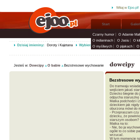
Witaj w
Ejoo.pl!
Start
Galer
Czarny humor
O Adamie Mał
O indianinach
O Jasiu
O ki
Dzisiaj imieniny:
Doroty i Kajetana
Wybierz życzenia imieninowe i wyśli
O myśliwych
O pijakach
O 
Jesteś w:
Dowcipy
O babie
Bezstresowe wychowanie
Bezstresowe w
Do tramwaju wsiada
wejściem jakaś sta
Dziecko biegnie do
odpycha staruszkę i
Matka podchodzi i 
dzieckiem jak nigdy
oburzona mówi do m
- Przepraszam czy
dziecku, że powinn
starszym osobom?
Matka na to:
- Nie, bo ja wycho
ogóle to co sobie pa
wrzucać.
W tym momencie na