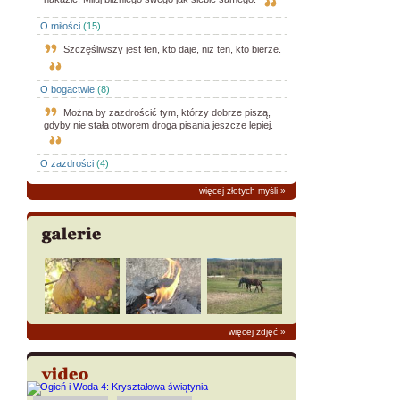
O miłości
(15)
Szczęśliwszy jest ten, kto daje, niż ten, kto bierze.
O bogactwie
(8)
Można by zazdrościć tym, którzy dobrze piszą,
gdyby nie stała otworem droga pisania jeszcze lepiej.
O zazdrości
(4)
więcej złotych myśli
»
więcej zdjęć
»