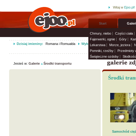
Witaj w
Ejoo.pl!
Start
Galer
Chmury, niebo
Części ciała
Fajerwerki, ognie
Góry
Kam
Dzisiaj imieniny:
Romana i Romualda
Wybierz życzenia imieninowe i wy
Lekarstwa
Morze, jeziora
N
Pomniki, rzeźby
Przedmioty
Świąteczne ozdoby
Słodkośc
Jesteś w:
Galerie
Środki transportu
Środki tran
Samochód cię