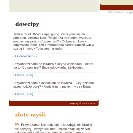
Wszystkie fotogr
Jedzie facet BMW i złapał gumę. Zatrzymał się na
poboczu i zmienia koło. Podjeżdża mercedes wysiada
gościu i się pyta: - Co pan robi? - Odkręcam koło -
odpowiada facet. Ten z mercedesa bierze kamień wali w
szybę i mówi: - To ja wezmę radio
O kierowcach
(7)
Przychodzi baba do lekarza z szybą w plecach. Lekarz
na to: Co pani jest? Baba odpowiada: Szybowiec
O babie
(100)
Przychodzi baba z dzieckiem do lekarza. - Czy dziecko
przechodziło odrę? - A gdzie tam, panie, my zza Buga!
O babie
(100)
więcej dowcipów
»
Przykazania: Nie cudzołóż, nie zabijaj, nie kradnij,
nie pożądaj, i wszystkie inne - streszczają się w tym
nakazie: Miłuj bliźniego swego jak siebie samego.