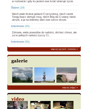
w rozkwicie i gdy ku jesieni swe kroki skieruje życie.
Ślubne
(14)
Niech ptaki brokat gwiazd Ci przyniosą, niech ranek
Twoją twarz obmyje rosą, niech Bóg da Ci wiarę i łaski
ukryte, a ja na imieniny dam swe serce skryte.
Imieninowe
(41)
Zdrowia, wielu powodów do radości, dni bez chmur, ale
za to pełnych radości życzy Ci...
Imieninowe
(41)
więcej życzeń i smsów
»
więcej zdjęć
»