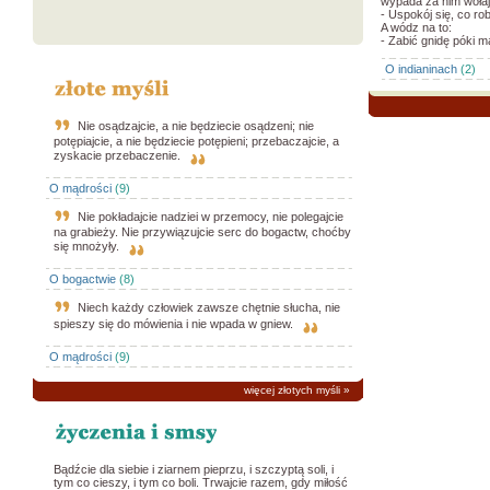
wypada za nim wołaj
- Uspokój się, co ro
A wódz na to:
- Zabić gnidę póki ma
O indianinach
(2)
Nie osądzajcie, a nie będziecie osądzeni; nie
potępiajcie, a nie będziecie potępieni; przebaczajcie, a
zyskacie przebaczenie.
O mądrości
(9)
Nie pokładajcie nadziei w przemocy, nie polegajcie
na grabieży. Nie przywiązujcie serc do bogactw, choćby
się mnożyły.
O bogactwie
(8)
Niech każdy człowiek zawsze chętnie słucha, nie
spieszy się do mówienia i nie wpada w gniew.
O mądrości
(9)
więcej złotych myśli
»
Bądźcie dla siebie i ziarnem pieprzu, i szczyptą soli, i
tym co cieszy, i tym co boli. Trwajcie razem, gdy miłość