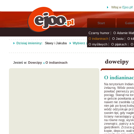
Witaj w
Ejoo.pl!
Start
Galer
Czarny humor
O Adamie Mał
O indianinach
O Jasiu
O ki
Dzisiaj imieniny:
Sławy i Jakuba
Wybierz życzenia imieninowe i wyślij 
O myśliwych
O pijakach
O 
Jesteś w:
Dowcipy
O indianinach
O indianina
Na terytorium India
żelazną. Wódz posta
powitać pierwszy pr
pociąg. Stanął na to
w geście powitania 
nawet nie zwolniła i
nim jak po łysej kob
wódz odzyskuje pr
swoim tipi, gdy nagl
ściany narastający 
na równe nogi, wysk
zewnątrz, patrzy a t
gwizdkiem. Zrzuca g
kopie, depcze, wali 