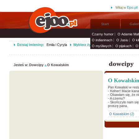
Witaj w
Ejoo.pl!
Start
Galer
Czarny humor
O Adamie Mał
O indianinach
O Jasiu
O ki
Dzisiaj imieniny:
Emila i Cyryla
Wybierz życzenia imieninowe i wyślij s
O myśliwych
O pijakach
O 
Jesteś w:
Dowcipy
O Kowalskim
O Kowalski
Pan Kowalski w resta
- Kelner! Macie kan
- Obawiam się, że ni
- A czemu?
- Skończyło nam się
proszę pana.
O Kowalskim
(2)