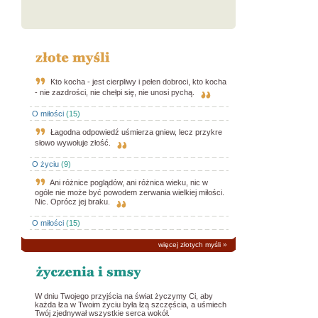
Kto kocha - jest cierpliwy i pełen dobroci, kto kocha
- nie zazdrości, nie chełpi się, nie unosi pychą.
O miłości
(15)
Łagodna odpowiedź uśmierza gniew, lecz przykre
słowo wywołuje złość.
O życiu
(9)
Ani różnice poglądów, ani różnica wieku, nic w
ogóle nie może być powodem zerwania wielkiej miłości.
Nic. Oprócz jej braku.
O miłości
(15)
więcej złotych myśli
»
W dniu Twojego przyjścia na świat życzymy Ci, aby
każda łza w Twoim życiu była łzą szczęścia, a uśmiech
Twój zjednywał wszystkie serca wokół.