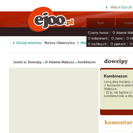
Witaj w
Ejoo.pl!
Start
Galer
Czarny humor
O Adamie Mał
O indianinach
O Jasiu
O ki
Dzisiaj imieniny:
Borysa i Wawrzyńca
Wybierz życzenia imieninowe i wy
O myśliwych
O pijakach
O 
Jesteś w:
Dowcipy
O Adamie Małyszu
Kombinezon
Kombinezon
Lecą dwa bociany, 
z bocianów w pew
Małysza:
- Ej ty, nie będzie 
kombinezonie w Af