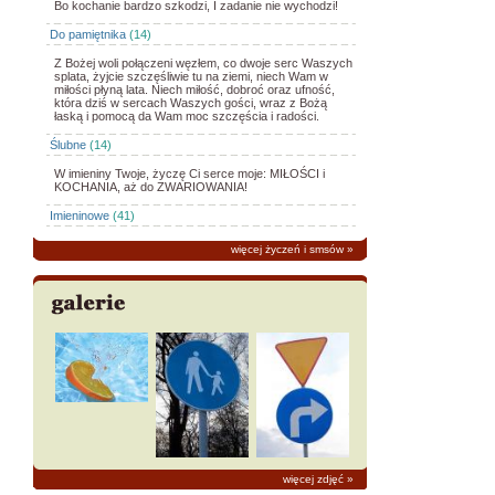
Bo kochanie bardzo szkodzi, I zadanie nie wychodzi!
Do pamiętnika
(14)
Z Bożej woli połączeni węzłem, co dwoje serc Waszych
splata, żyjcie szczęśliwie tu na ziemi, niech Wam w
miłości płyną lata. Niech miłość, dobroć oraz ufność,
która dziś w sercach Waszych gości, wraz z Bożą
łaską i pomocą da Wam moc szczęścia i radości.
Ślubne
(14)
W imieniny Twoje, życzę Ci serce moje: MIŁOŚCI i
KOCHANIA, aż do ZWARIOWANIA!
Imieninowe
(41)
więcej życzeń i smsów
»
więcej zdjęć
»