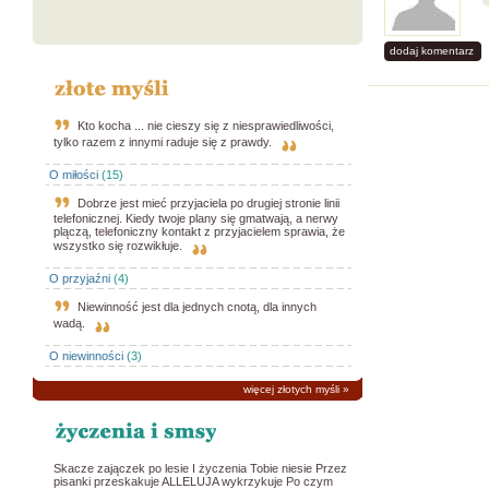
dodaj komentarz
Kto kocha ... nie cieszy się z niesprawiedliwości,
tylko razem z innymi raduje się z prawdy.
O miłości
(15)
Dobrze jest mieć przyjaciela po drugiej stronie linii
telefonicznej. Kiedy twoje plany się gmatwają, a nerwy
plączą, telefoniczny kontakt z przyjacielem sprawia, że
wszystko się rozwikłuje.
O przyjaźni
(4)
Niewinność jest dla jednych cnotą, dla innych
wadą.
O niewinności
(3)
więcej złotych myśli
»
Skacze zajączek po lesie I życzenia Tobie niesie Przez
pisanki przeskakuje ALLELUJA wykrzykuje Po czym