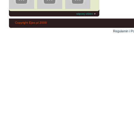
więcej video
»
Copyright Ejoo.pl 2008
Regulamin i Po