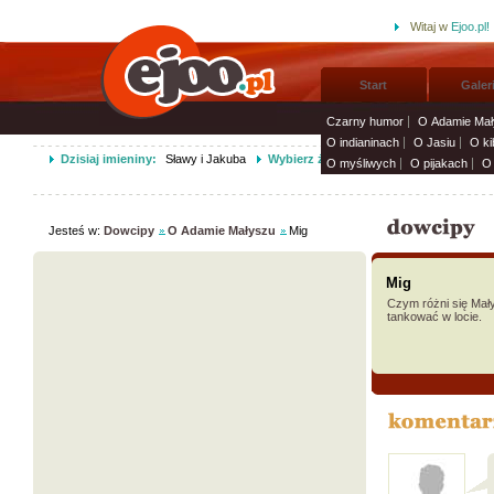
Witaj w
Ejoo.pl!
Start
Galer
Czarny humor
O Adamie Mał
O indianinach
O Jasiu
O ki
Dzisiaj imieniny:
Sławy i Jakuba
Wybierz życzenia imieninowe i wyślij 
O myśliwych
O pijakach
O 
Jesteś w:
Dowcipy
O Adamie Małyszu
Mig
Mig
Czym różni się Mał
tankować w locie.