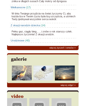
znika w długich susach Cały mokry od dyngusa
Wielkanocne
(17)
W dniu Twojego przyjścia na świat życzymy Ci, aby
każda łza w Twoim życiu była łzą szczęścia, a uśmiech
Twój zjednywał wszystkie serca wokół.
Z okazji narodzin dziecka
(14)
Pełny gaz, ciągły bieg... ...i znów o rok starszy człek.
Najlepsze życzenia! Z okazji urodzin.
Urodzinowe
(40)
więcej życzeń i smsów
»
więcej zdjęć
»