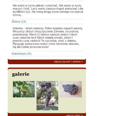
Nie warto w życiu płakać i szlochać, Nie warto w życiu
marzyć i śnić. Lecz warto zawsze kogoś pokochać i dla
tej Miłości żyć. Na nową drogę życia samego szczęścia
życzą...
Ślubne
(14)
Imieniny - dzień radosny, Pełen kwiatów zapach wiosny,
Wszyscy złożyć chcą życzenia Zdrowia, szczęścia,
powodzenia. Niech Ci słońce zawsze świeci I niech
czas radośnie leci! Niech odejdą smutki, złości I
powróci czas radości! Te życzenia, choć z daleka,
Płyną jak wzburzona rzeka I choć skromnie ułożone,
Są dla Ciebie przeznaczone!
Imieninowe
(41)
więcej życzeń i smsów
»
więcej zdjęć
»