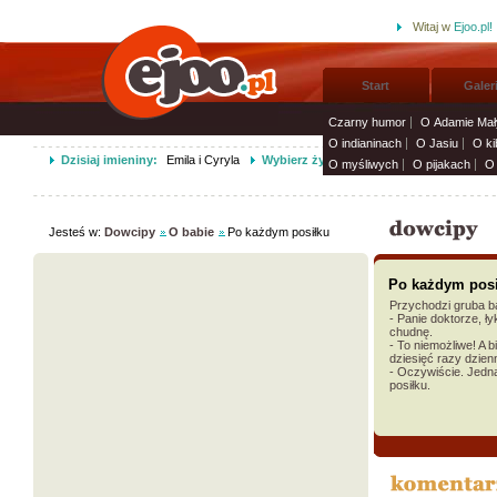
Witaj w
Ejoo.pl!
Start
Galer
Czarny humor
O Adamie Mał
O indianinach
O Jasiu
O ki
Dzisiaj imieniny:
Emila i Cyryla
Wybierz życzenia imieninowe i wyślij s
O myśliwych
O pijakach
O 
Jesteś w:
Dowcipy
O babie
Po każdym posiłku
Po każdym pos
Przychodzi gruba b
- Panie doktorze, ły
chudnę.
- To niemożliwe! A b
dziesięć razy dzien
- Oczywiście. Jed
posiłku.