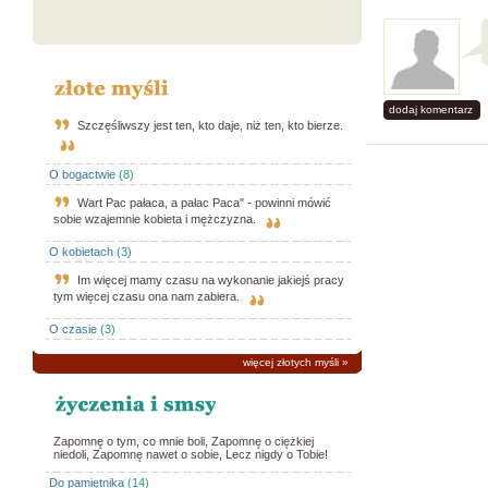
dodaj komentarz
Szczęśliwszy jest ten, kto daje, niż ten, kto bierze.
O bogactwie
(8)
Wart Pac pałaca, a pałac Paca" - powinni mówić
sobie wzajemnie kobieta i mężczyzna.
O kobietach
(3)
Im więcej mamy czasu na wykonanie jakiejś pracy
tym więcej czasu ona nam zabiera.
O czasie
(3)
więcej złotych myśli
»
Zapomnę o tym, co mnie boli, Zapomnę o ciężkiej
niedoli, Zapomnę nawet o sobie, Lecz nigdy o Tobie!
Do pamiętnika
(14)