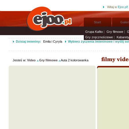
Witaj w
Ejoo.pl!
Start
Galer
Grupa Kafito
Gry filmowe
G
Gry zręcznościowe
Kabaret
Dzisiaj imieniny:
Emila i Cyryla
Wybierz życzenia imieninowe i wyślij s
Jesteś w:
Video
Gry filmowe
Auta 2 kolorowanka