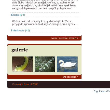
dniu ślubu miłości gorącej jak słońce, szlachetnej jak
złoto, czystej jak łza, słodkiej jak miód oraz spełnienia
wszystkich pięknych marzeń i wspólnych planów.
Ślubne
(14)
Wielu chwil radości, aby każdy dzień był dla Ciebie
przygodą i powodem do dumy. Z całego serca życzy....
Imieninowe
(41)
więcej życzeń i smsów
»
więcej zdjęć
»
Copyright Ejoo.pl 2008
Regulamin i Po