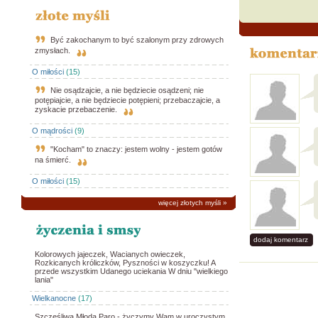
Być zakochanym to być szalonym przy zdrowych
zmysłach.
O miłości
(15)
Nie osądzajcie, a nie będziecie osądzeni; nie
potępiajcie, a nie będziecie potępieni; przebaczajcie, a
zyskacie przebaczenie.
O mądrości
(9)
"Kocham" to znaczy: jestem wolny - jestem gotów
na śmierć.
O miłości
(15)
więcej złotych myśli
»
dodaj komentarz
Kolorowych jajeczek, Wacianych owieczek,
Rozkicanych króliczków, Pyszności w koszyczku! A
przede wszystkim Udanego uciekania W dniu "wielkiego
lania"
Wielkanocne
(17)
Szczęśliwa Młoda Paro - życzymy Wam w uroczystym