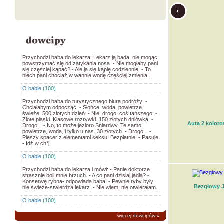
Przychodzi baba do lekarza. Lekarz ją bada, nie mogąc
powstrzymać się od zatykania nosa. - Nie mogłaby pani
się częściej kąpać? - Ale ja się kąpię codziennie! - To
niech pani chociaż w wannie wodę częściej zmienia!
O babie
(100)
Przychodzi baba do turystycznego biura podróży: -
Chciałabym odpocząć. - Słońce, woda, powietrze
świeże. 500 złotych dzień. - Nie, drogo, coś tańszego. -
Złote piaski. Klasowe rozrywki. 150 złotych dniówka. -
Auta 2 kolor
Drogo... - No, to może jezioro Śniardwy. Te samo
powietrze, woda, i tylko u nas. 30 złotych. - Drogo... -
Pieszy spacer z elementami seksu. Bezpłatnie! - Pasuje
- Idź w ch*j.
O babie
(100)
Przychodzi baba do lekarza i mówi: - Panie doktorze
strasznie boli mnie brzuch. - A co pani dzisiaj jadła? -
Konserwę rybna- odpowiada baba. - Pewnie ryby były
Bezgłowy 
nie świeże-stwierdza lekarz. - Nie wiem, nie otwierałam.
O babie
(100)
więcej dowcipów
»