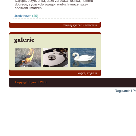
Najlepsze życzonka, dużo zdrówka i słonka, humoru
dobrego, życia kolorowego i wielkich wrażeń przy
spełnianiu marzeń!
Urodzinowe
(40)
więcej życzeń i smsów
»
więcej zdjęć
»
Copyright Ejoo.pl 2008
Regulamin i Po