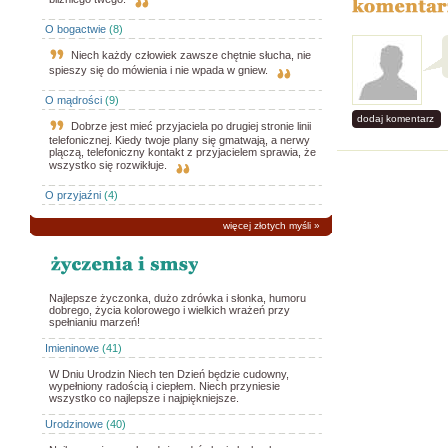
O bogactwie
(8)
Niech każdy człowiek zawsze chętnie słucha, nie
spieszy się do mówienia i nie wpada w gniew.
O mądrości
(9)
dodaj komentarz
Dobrze jest mieć przyjaciela po drugiej stronie linii
telefonicznej. Kiedy twoje plany się gmatwają, a nerwy
plączą, telefoniczny kontakt z przyjacielem sprawia, że
wszystko się rozwikłuje.
O przyjaźni
(4)
więcej złotych myśli
»
Najlepsze życzonka, dużo zdrówka i słonka, humoru
dobrego, życia kolorowego i wielkich wrażeń przy
spełnianiu marzeń!
Imieninowe
(41)
W Dniu Urodzin Niech ten Dzień będzie cudowny,
wypełniony radością i ciepłem. Niech przyniesie
wszystko co najlepsze i najpiękniejsze.
Urodzinowe
(40)