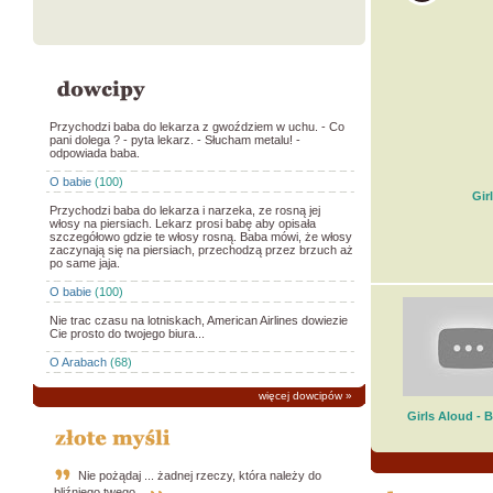
Przychodzi baba do lekarza z gwoździem w uchu. - Co
pani dolega ? - pyta lekarz. - Słucham metalu! -
odpowiada baba.
O babie
(100)
Gir
Przychodzi baba do lekarza i narzeka, ze rosną jej
włosy na piersiach. Lekarz prosi babę aby opisała
szczegółowo gdzie te włosy rosną. Baba mówi, że włosy
zaczynają się na piersiach, przechodzą przez brzuch aż
po same jaja.
O babie
(100)
Nie trac czasu na lotniskach, American Airlines dowiezie
Cie prosto do twojego biura...
O Arabach
(68)
więcej dowcipów
»
Girls Aloud - 
Nie pożądaj ... żadnej rzeczy, która należy do
bliźniego twego.