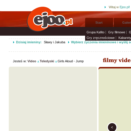
Witaj w
Ejoo.pl!
Start
Galer
Grupa Kafito
Gry filmowe
G
Gry zręcznościowe
Kabaret
Dzisiaj imieniny:
Sławy i Jakuba
Wybierz życzenia imieninowe i wyślij 
Jesteś w:
Video
Teledyski
Girls Aloud - Jump