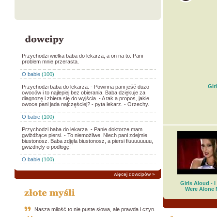
Przychodzi wielka baba do lekarza, a on na to: Pani
problem mnie przerasta.
O babie
(100)
Gir
Przychodzi baba do lekarza: - Powinna pani jeść dużo
owoców i to najlepiej bez obierania. Baba dziękuje za
diagnozę i zbiera się do wyjścia. - A tak a propos, jakie
owoce pani jada najczęściej? - pyta lekarz. - Orzechy.
O babie
(100)
Przychodzi baba do lekarza. - Panie doktorze mam
gwiżdżące piersi. - To niemożliwe. Niech pani zdejmie
biustonosz. Baba zdjęła biustonosz, a piersi fiuuuuuuuu,
gwizdnęły o podłogę!
O babie
(100)
więcej dowcipów
»
Girls Aloud - 
Were Alone
Nasza miłość to nie puste słowa, ale prawda i czyn.