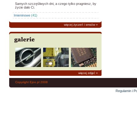
Samych szczęśliwych dni, a czego tylko pragniesz, by
życie dało Ci.
Imieninowe
(41)
więcej życzeń i smsów
»
więcej zdjęć
»
Copyright Ejoo.pl 2008
Regulamin i Po