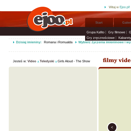
Witaj w
Ejoo.pl!
Start
Galer
Grupa Kafito
Gry filmowe
G
Gry zręcznościowe
Kabaret
Dzisiaj imieniny:
Romana i Romualda
Wybierz życzenia imieninowe i wy
Jesteś w:
Video
Teledyski
Girls Aloud - The Show