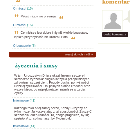
O miłości
(15)
Miłość nigdy nie przemija.
O miłości
(15)
Cenniejsze jest dobre imię niż wielkie bogactwo,
dodaj komentarz
lepsza przychylność niż srebro i złoto.
O bogactwie
(8)
więcej złotych myśli
»
W tym Uroczystym Dniu z okazji Imienin szczere i
serdeczne życzenia: długich lat życia przepełnionych
zdrowiem i szczęściem, Pogody ducha, pomyślności i
ludzkiej życzliwości. Dni pełnych słońca i radości oraz
wszystkiego, co najpiękniejsze i najmilsze w życiu.
Życzy ...
Imieninowe
(41)
Każdego roku o tej samej porze, Każdy Ci życzy co
tylko może. Ja korzystając z tej sposobności, Życzę Ci
szczęścia, dużo radości, To, czego pragniesz, by się
spełniło, A to, co kochasz, by Twoim było!
Imieninowe
(41)