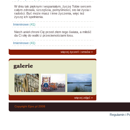
W dniu tak pięknym i wspaniałym, życzę Tobie sercem
całym zdrowia, szczęścia, pomyślności, sto lat życia i
radości. Być może masz i inne życzenia, więc też
życzę ich spełnienia.
Imieninowe
(41)
Niech anioł chroni Cię przed złem tego świata, a miłość
da Ci siłę do walki z przeciwnościami losu.
Imieninowe
(41)
więcej życzeń i smsów
»
więcej zdjęć
»
Copyright Ejoo.pl 2008
Regulamin i Po