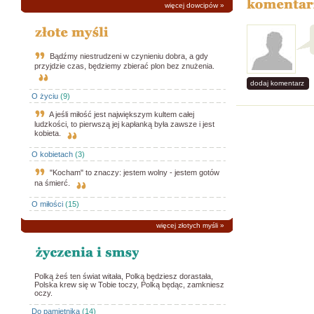
więcej dowcipów
»
Bądźmy niestrudzeni w czynieniu dobra, a gdy
przyjdzie czas, będziemy zbierać plon bez znużenia.
dodaj komentarz
O życiu
(9)
A jeśli miłość jest największym kultem całej
ludzkości, to pierwszą jej kapłanką była zawsze i jest
kobieta.
O kobietach
(3)
"Kocham" to znaczy: jestem wolny - jestem gotów
na śmierć.
O miłości
(15)
więcej złotych myśli
»
Polką żeś ten świat witała, Polką będziesz dorastała,
Polska krew się w Tobie toczy, Polką będąc, zamkniesz
oczy.
Do pamiętnika
(14)