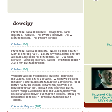
Przychodzi baba do lekarza: - Bolało mnie, panie
doktorze. - A gdzie? - Na dworcu głównym. - Ale w
którym miejscu? - Na trzecim peronie.
O babie
(100)
Krz
Przychodzi babcia do doktora - Na co się pani skarży? -
Mam tą chorobę na 'k'... Lekarz wymienia różne choroby
ale babcia nic sobie nie przypomina, aż: - Już wiem!
kleroza! - Mówi się skleroza, babciu! - Widzi pan doktor?
Już o tym też zapomniałam.
O babie
(100)
Wchodzi facet do mc'donaldsa i rzecze: -poproszę
mc'Ladena -solo czy w zestawie? -w zestawie Po kilku
minutach kelnerka dostarcza facetowi zamówienie, facet
patrzy na żarcie wielkimi oczami-niby wszystko w
porządku:turban jest, broda z waty cókrowej też na
swoim miejscu.Jednakże obok mc'Ladena ułożonych
jest kilkanaście małych cuchnących bobków. -proszę mi
Krzysztof Kiljań
powiedzieć co to jest ?! -przecież zamawiał pan z
Don't Know 
Talibami.
Life's Goi
O Adamie Małyszu
(101)