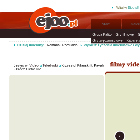
Witaj w
Ejoo.pl!
Start
Galer
Grupa Kafito
Gry filmowe
G
Gry zręcznościowe
Kabaret
Dzisiaj imieniny:
Romana i Romualda
Wybierz życzenia imieninowe i wy
Jesteś w:
Video
Teledyski
Krzysztof Kiljański ft. Kayah
- Prócz Ciebie Nic