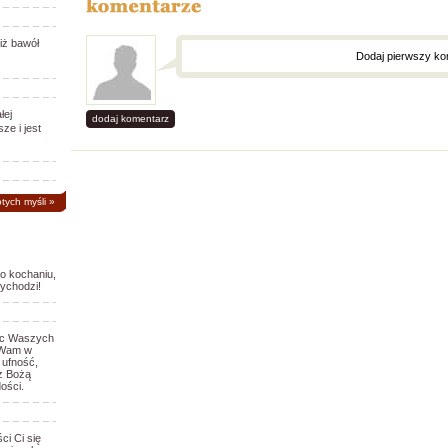
iż bawół
Dodaj pierwszy ko
łej
dodaj komentarz
ze i jest
otych myśli
»
 o kochaniu,
wychodzi!
erc Waszych
h Wam w
 ufność,
z Bożą
ości.
ci Ci się