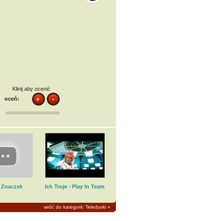
Klinij aby ocenić
oceń:
 Znaczek
Ich Troje - Play In Team
wróć do kategorii: Teledyski
«