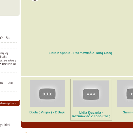
t? - Ba.
Lidia Kopania - Rozmawiać Z Tobą Chcę
ną jej
isała
i, że włosy
z brzuch aż
0... - Ale
 dowcipów
»
Doda ( Virgin ) - 2 Bajki
Sami -
Lidia Kopania -
Rozmawiać Z Tobą Chcę
ystkimi