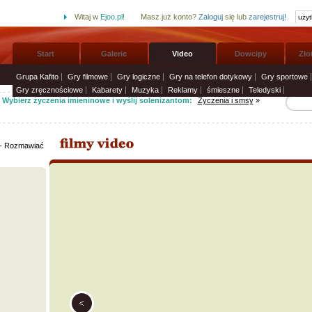
Witaj w
Ejoo.pl!
Masz już konto?
Zaloguj
się lub
zarejestruj!
Start
Galerie
Video
Dowcipy
Zło
Grupa Kafito
Gry filmowe
Gry logiczne
Gry na telefon dotykowy
Gry sportowe
Gry zręcznościowe
Kabarety
Muzyka
Reklamy
śmieszne
Teledyski
Wybierz życzenia imieninowe i wyślij solenizantom:
Życzenia i smsy
»
 - Rozmawiać