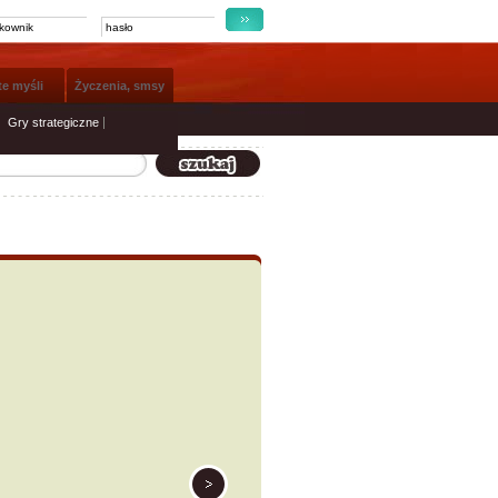
te myśli
Życzenia, smsy
Gry strategiczne