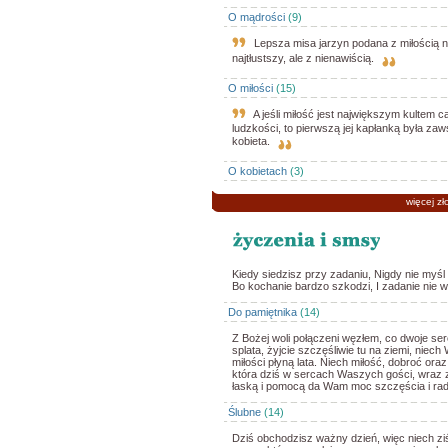
O mądrości
(9)
Lepsza misa jarzyn podana z miłością n
najtłustszy, ale z nienawiścią.
O miłości
(15)
A jeśli miłość jest największym kultem ca
ludzkości, to pierwszą jej kapłanką była zaws
kobieta.
O kobietach
(3)
więcej zł
Kiedy siedzisz przy zadaniu, Nigdy nie myśl
Bo kochanie bardzo szkodzi, I zadanie nie 
Do pamiętnika
(14)
Z Bożej woli połączeni węzłem, co dwoje s
splata, żyjcie szczęśliwie tu na ziemi, niec
miłości płyną lata. Niech miłość, dobroć oraz
która dziś w sercach Waszych gości, wraz 
łaską i pomocą da Wam moc szczęścia i rad
Ślubne
(14)
Dziś obchodzisz ważny dzień, więc niech ziś