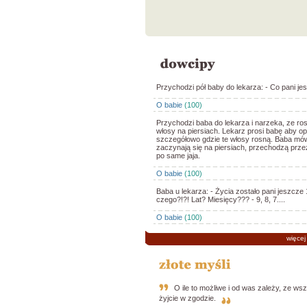
Przychodzi pół baby do lekarza: - Co pani jes
O babie
(100)
Przychodzi baba do lekarza i narzeka, ze ros
włosy na piersiach. Lekarz prosi babę aby op
szczegółowo gdzie te włosy rosną. Baba mów
zaczynają się na piersiach, przechodzą prze
po same jaja.
O babie
(100)
Baba u lekarza: - Życia zostało pani jeszcze 1
czego?!?! Lat? Miesięcy??? - 9, 8, 7....
O babie
(100)
więcej
O ile to możliwe i od was zależy, ze wsz
żyjcie w zgodzie.