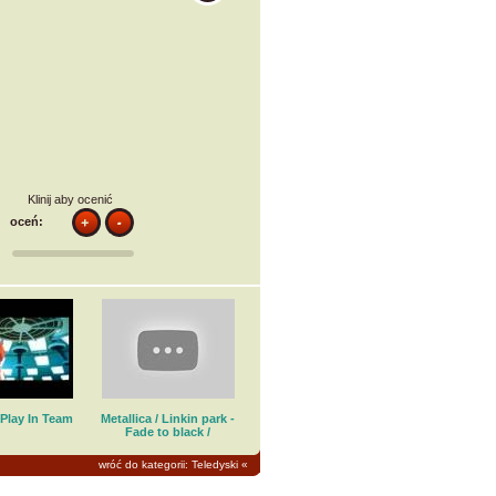
Klinij aby ocenić
oceń:
- Play In Team
Metallica / Linkin park -
Fade to black /
wróć do kategorii: Teledyski
«