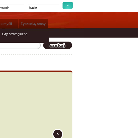
te myśli
Życzenia, smsy
Gry strategiczne