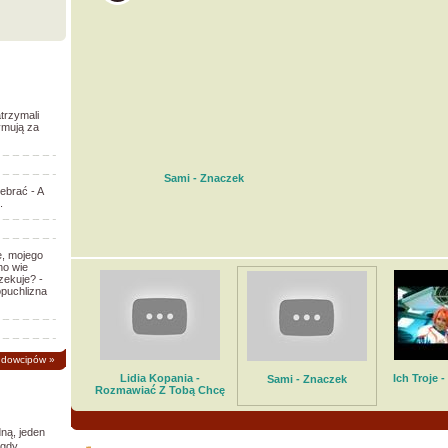
trzymali
ymują za
Sami - Znaczek
ebrać - A
.
e, mojego
no wie
zekuje? -
opuchlizna
 dowcipów
»
Lidia Kopania -
Ich Troje 
Sami - Znaczek
Rozmawiać Z Tobą Chcę
ną, jeden
 gdy