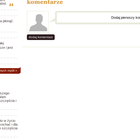
iósł.
Dodaj pierwszy ko
a płonąć.
dodaj komentarz
łej
ze i jest
otych myśli
»
aszego
 Wam
szczęścia i
to w życiu
ochać i dla
o szczęścia