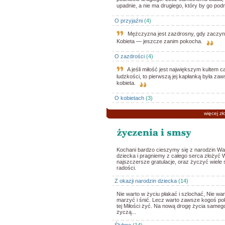
upadnie, a nie ma drugiego, który by go podn
O przyjaźni
(4)
Mężczyzna jest zazdrosny, gdy zaczyn
Kobieta — jeszcze zanim pokocha.
O zazdrości
(4)
A jeśli miłość jest największym kultem ca
ludzkości, to pierwszą jej kapłanką była zaws
kobieta.
O kobietach
(3)
więcej zł
Kochani bardzo cieszymy się z narodzin W
dziecka i pragniemy z całego serca złożyć
najszczersze gratulacje, oraz życzyć wiele 
radości.
Z okazji narodzin dziecka
(14)
Nie warto w życiu płakać i szlochać, Nie war
marzyć i śnić. Lecz warto zawsze kogoś pok
tej Miłości żyć. Na nową drogę życia sameg
życzą...