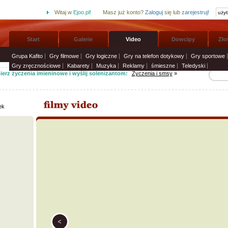
Witaj w
Ejoo.pl!
Masz już konto?
Zaloguj
się lub
zarejestruj!
Start
Galerie
Video
Dowcipy
Zło
Grupa Kafito
Gry filmowe
Gry logiczne
Gry na telefon dotykowy
Gry sportowe
Gry zręcznościowe
Kabarety
Muzyka
Reklamy
śmieszne
Teledyski
erz życzenia imieninowe i wyślij solenizantom:
Życzenia i smsy
»
ek