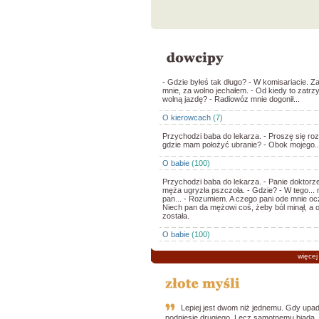
- Gdzie byłeś tak długo? - W komisariacie. Za
mnie, za wolno jechałem. - Od kiedy to zatrz
wolną jazdę? - Radiowóz mnie dogonił...
O kierowcach
(7)
Przychodzi baba do lekarza. - Proszę się roz
gdzie mam położyć ubranie? - Obok mojego..
O babie
(100)
Przychodzi baba do lekarza. - Panie doktorz
męża ugryzła pszczoła. - Gdzie? - W tego... 
pan... - Rozumiem. A czego pani ode mnie oc
Niech pan da mężowi coś, żeby ból minął, a 
została.
O babie
(100)
więcej
Lepiej jest dwom niż jednemu. Gdy upad
podniesie drugiego. Lecz samotnemu biada,