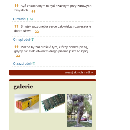
Być zakochanym to być szalonym przy zdrowych
zmysłach.
O miłości
(15)
Smutek przygnębia serce człowieka, rozwesela je
dobre słowo.
O mądrości
(9)
Można by zazdrościć tym, którzy dobrze piszą,
gdyby nie stała otworem droga pisania jeszcze lepiej.
O zazdrości
(4)
więcej złotych myśli
»