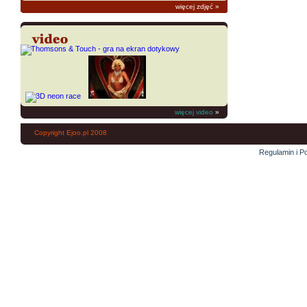
więcej zdjęć
»
więcej video
»
Copyright Ejoo.pl 2008
Regulamin i Po