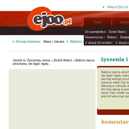
Witaj w
Ejoo.pl!
Start
Galer
Do pamiętnika
Dzień Babci
Noworoczne
Ślubne
Święt
Dzisiaj imieniny:
Sławy i Jakuba
Wybierz życzenia imieninowe i wyślij 
Z okazji 18 urodzin
Z okazji 
Jesteś w:
Życzenia, smsy
Dzień Babci
Babciu nasza
ukochana, nie bądź nigdy...
Babciu nasza ukoc
nie bądź nigdy zatr
niechaj wdzięcznyc
zawsze widzi Cię w
Niechaj w zdrowiu dł
dni Twe płyną w po
niech Twe chwile ra
pośród wnucząt swy