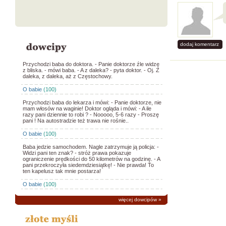
dodaj komentarz
Przychodzi baba do doktora. - Panie doktorze źle widzę
z bliska. - mówi baba. - A z daleka? - pyta doktor. - Oj. Z
daleka, z daleka, aż z Częstochowy.
O babie
(100)
Przychodzi baba do lekarza i mówi: - Panie doktorze, nie
mam włosów na waginie! Doktor ogląda i mówi: - A ile
razy pani dziennie to robi ? - Nooooo, 5-6 razy - Proszę
pani ! Na autostradzie też trawa nie rośnie..
O babie
(100)
Baba jedzie samochodem. Nagle zatrzymuje ją policja: -
Widzi pani ten znak? - stróż prawa pokazuje
ograniczenie prędkości do 50 kilometrów na godzinę. - A
pani przekroczyła siedemdziesiątkę! - Nie prawda! To
ten kapelusz tak mnie postarza!
O babie
(100)
więcej dowcipów
»