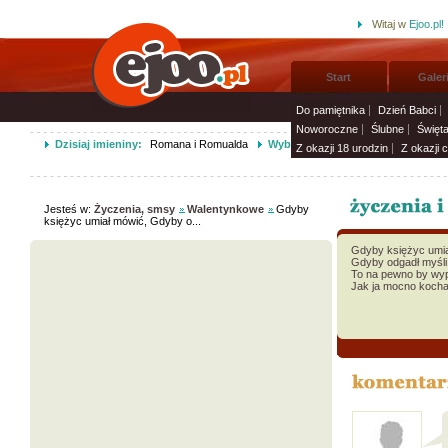
Witaj w
Ejoo.pl!
Start
Galer
Do pamiętnika
Dzień Babci
Noworoczne
Ślubne
Święt
Dzisiaj imieniny:
Romana i Romualda
Wybierz życzenia imieninowe i wy
Z okazji 18 urodzin
Z okazji 
Jesteś w:
Życzenia, smsy
Walentynkowe
Gdyby
księżyc umiał mówić, Gdyby o...
Gdyby księżyc umia
Gdyby odgadł myśli
To na pewno by wyp
Jak ja mocno koch