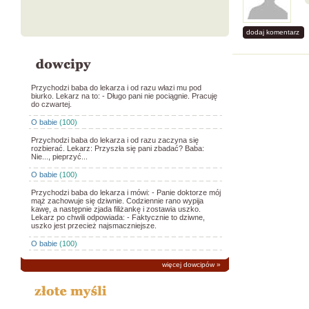
dodaj komentarz
Przychodzi baba do lekarza i od razu włazi mu pod
biurko. Lekarz na to: - Długo pani nie pociągnie. Pracuję
do czwartej.
O babie
(100)
Przychodzi baba do lekarza i od razu zaczyna się
rozbierać. Lekarz: Przyszła się pani zbadać? Baba:
Nie..., pieprzyć...
O babie
(100)
Przychodzi baba do lekarza i mówi: - Panie doktorze mój
mąż zachowuje się dziwnie. Codziennie rano wypija
kawę, a następnie zjada filiżankę i zostawia uszko.
Lekarz po chwili odpowiada: - Faktycznie to dziwne,
uszko jest przecież najsmaczniejsze.
O babie
(100)
więcej dowcipów
»