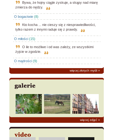
Bywa, że hojny ciągle zyskuje, a skąpy nad miarę
zmierza do nędzy.
O bogactwie
(8)
Kto kocha ... nie cieszy się z niesprawiedliwości,
tylko razem z innymi raduje się z prawdy.
O miłości
(15)
O ile to możliwe i od was zależy, ze wszystkimi
żyjcie w zgodzie.
O mądrości
(9)
więcej złotych myśli
»
więcej zdjęć
»