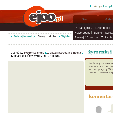
Witaj w
Ejoo.pl!
Start
Galer
Do pamiętnika
Dzień Babci
Noworoczne
Ślubne
Święt
Dzisiaj imieniny:
Sławy i Jakuba
Wybierz życzenia imieninowe i wyślij 
Z okazji 18 urodzin
Z okazji 
Jesteś w:
Życzenia, smsy
Z okazji narodzin dziecka
Kochani jesteśmy wzruszeni tą radosną...
Kochani jesteśmy w
wiadomością, że zos
serca życzymy Wam
nowych uroków wsp