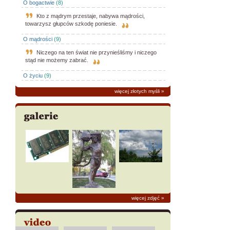
O bogactwie
(8)
Kto z mądrym przestaje, nabywa mądrości,
towarzysz głupców szkodę poniesie.
O mądrości
(9)
Niczego na ten świat nie przynieśliśmy i niczego
stąd nie możemy zabrać.
O życiu
(9)
więcej złotych myśli
»
więcej zdjęć
»