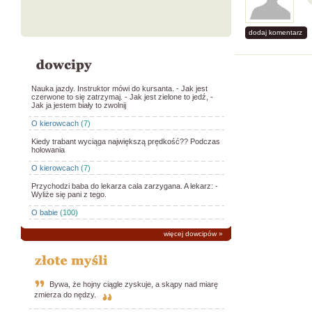
dodaj komentarz
Nauka jazdy. Instruktor mówi do kursanta. - Jak jest
czerwone to się zatrzymaj. - Jak jest zielone to jedź, -
Jak ja jestem biały to zwolnij
O kierowcach
(7)
Kiedy trabant wyciąga największą prędkość?? Podczas
holowania
O kierowcach
(7)
Przychodzi baba do lekarza cala zarzygana. A lekarz: -
Wyliże się pani z tego.
O babie
(100)
więcej dowcipów
»
Bywa, że hojny ciągle zyskuje, a skąpy nad miarę
zmierza do nędzy.