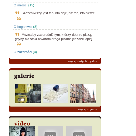
O miłości
(15)
Szczęśliwszy jest ten, kto daje, niż ten, kto bierze.
O bogactwie
(8)
Można by zazdrościć tym, którzy dobrze piszą,
gdyby nie stała otworem droga pisania jeszcze lepiej.
O zazdrości
(4)
więcej złotych myśli
»
więcej zdjęć
»