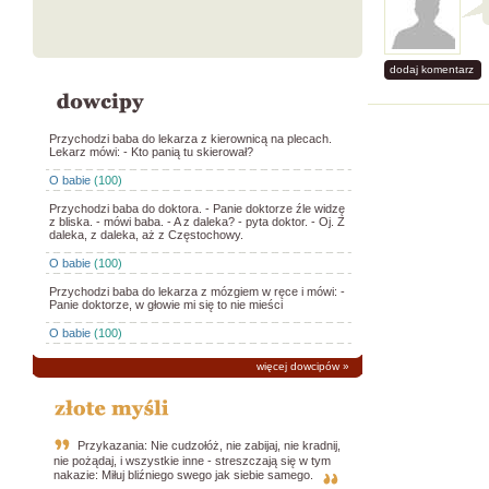
dodaj komentarz
Przychodzi baba do lekarza z kierownicą na plecach.
Lekarz mówi: - Kto panią tu skierował?
O babie
(100)
Przychodzi baba do doktora. - Panie doktorze źle widzę
z bliska. - mówi baba. - A z daleka? - pyta doktor. - Oj. Z
daleka, z daleka, aż z Częstochowy.
O babie
(100)
Przychodzi baba do lekarza z mózgiem w ręce i mówi: -
Panie doktorze, w głowie mi się to nie mieści
O babie
(100)
więcej dowcipów
»
Przykazania: Nie cudzołóż, nie zabijaj, nie kradnij,
nie pożądaj, i wszystkie inne - streszczają się w tym
nakazie: Miłuj bliźniego swego jak siebie samego.