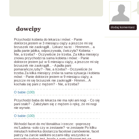
dodaj komentarz
Przychodzi kobieta do lekarza i mówi: - Panie
doktorze,jestem w 3 miesiącu ciąży a jeszcze mi się
brzuszek nie zaokrąglił... Lekarz na to: - Hmmmm... a
jadła panie jabłka, odpoczywała, ćwiczyła? Kobieta: -
Nie, a trzeba? - Oczywiście że trzeba. Za kilka miesięcy
znowu przychodzi ta sama kobieta i mówi: - Panie
doktorze jestem już w 6 miesiącu ciąży, a jeszcze mi się
brzuszek nie zaokrąglił... - A jadła pani
pomarańcze,ryby? - Nie, a trzeba? - Oczywiście że
trzeba Za kilka miesięcy znów ta sama sytuacja i kobieta
mówi: - Panie doktorze jestem w 9 miesiącu ciąży, a
jeszcze mi się brzuszek nie zaokrąglił - Hmmm... A
kochała się pani z mężem? - Nie, a trzeba?
O babie
(100)
Przychodzi baba do lekarza nie ma ręki ani nogi. - Co się
pani stało? - Założyłam się z mężem o rękę, że mi nogi
nie wyrwie.
O babie
(100)
Wchodzi facet do mc'donaldsa i rzecze: -poproszę
mc'Ladena -solo czy w zestawie? -w zestawie Po kilku
minutach kelnerka dostarcza facetowi zamówienie, facet
patrzy na żarcie wielkimi oczami-niby wszystko w
porządku:turban jest, broda z waty cókrowej też na