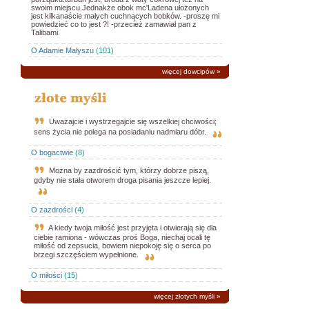
swoim miejscu.Jednakże obok mc'Ladena ułożonych
jest kilkanaście małych cuchnących bobków. -proszę mi
powiedzieć co to jest ?! -przecież zamawiał pan z
Talibami.
O Adamie Małyszu
(101)
więcej dowcipów
»
Uważajcie i wystrzegajcie się wszelkiej chciwości;
sens życia nie polega na posiadaniu nadmiaru dóbr.
O bogactwie
(8)
Można by zazdrościć tym, którzy dobrze piszą,
gdyby nie stała otworem droga pisania jeszcze lepiej.
O zazdrości
(4)
A kiedy twoja miłość jest przyjęta i otwierają się dla
ciebie ramiona - wówczas proś Boga, niechaj ocali tę
miłość od zepsucia, bowiem niepokoję się o serca po
brzegi szczęściem wypełnione.
O miłości
(15)
więcej złotych myśli
»