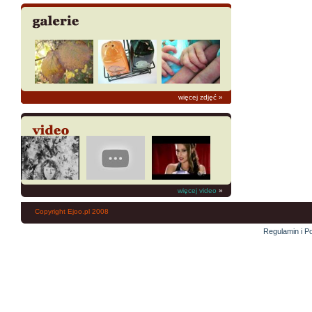
więcej zdjęć
»
więcej video
»
Copyright Ejoo.pl 2008
Regulamin i Po