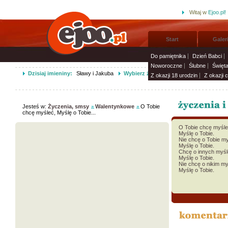
Witaj w
Ejoo.pl!
Start
Galer
Do pamiętnika
Dzień Babci
Noworoczne
Ślubne
Święt
Dzisiaj imieniny:
Sławy i Jakuba
Wybierz życzenia imieninowe i wyślij 
Z okazji 18 urodzin
Z okazji 
Jesteś w:
Życzenia, smsy
Walentynkowe
O Tobie
chcę myśleć, Myślę o Tobie...
O Tobie chcę myśle
Myślę o Tobie.
Nie chcę o Tobie m
Myślę o Tobie.
Chcę o innych myśl
Myślę o Tobie.
Nie chcę o nikim my
Myślę o Tobie.