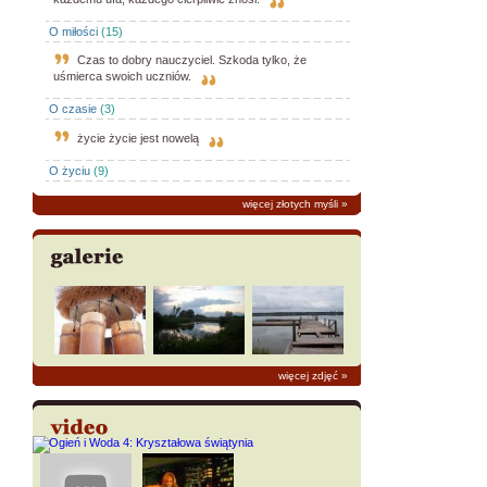
O miłości
(15)
Czas to dobry nauczyciel. Szkoda tylko, że
uśmierca swoich uczniów.
O czasie
(3)
życie życie jest nowelą
O życiu
(9)
więcej złotych myśli
»
więcej zdjęć
»