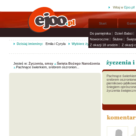
Witaj w
Ejoo.pl!
Start
Galer
Do pamiętnika
Dzień Babci
Noworoczne
Ślubne
Święt
Dzisiaj imieniny:
Emila i Cyryla
Wybierz życzenia imieninowe i wyślij s
Z okazji 18 urodzin
Z okazji 
Jesteś w:
Życzenia, smsy
Święta Bożego Narodzenia
Pachnące świerkiem, srebrem oszronion...
Pachnące świerkie
srebrem oszronione
piernikowo-jabłkowe
śniegiem oprószon
życzenia świąteczn