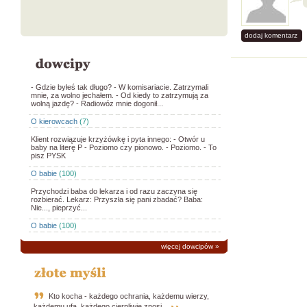
dodaj komentarz
- Gdzie byłeś tak długo? - W komisariacie. Zatrzymali
mnie, za wolno jechałem. - Od kiedy to zatrzymują za
wolną jazdę? - Radiowóz mnie dogonił...
O kierowcach
(7)
Klient rozwiązuje krzyżówkę i pyta innego: - Otwór u
baby na literę P - Poziomo czy pionowo. - Poziomo. - To
pisz PYSK
O babie
(100)
Przychodzi baba do lekarza i od razu zaczyna się
rozbierać. Lekarz: Przyszła się pani zbadać? Baba:
Nie..., pieprzyć...
O babie
(100)
więcej dowcipów
»
Kto kocha - każdego ochrania, każdemu wierzy,
każdemu ufa, każdego cierpliwie znosi.