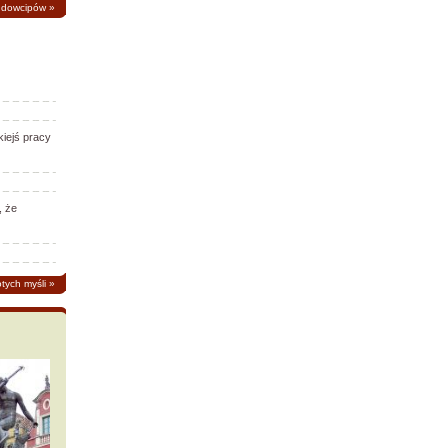
 dowcipów
»
iejś pracy
, że
otych myśli
»