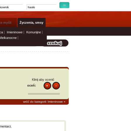
te myśli
Życzenia, smsy
ca
Imieninowe
Komunijne
Wielkanocne
Klinij aby ocenić
oceń:
wróć do kategorii: Imieninowe
«
mentarz.