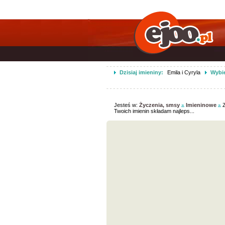
Dzisiaj imieniny:
Emila i Cyryla
Wybie
Jesteś w:
Życzenia, smsy
Imieninowe
Z
Twoich imienin składam najleps...