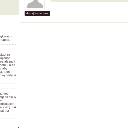
dodaj komentarz
głowie. -
o napad.
oktorze
iaj dupa
ostała pani
 domu, a że
a, aby
a, a on
k wyparty, a
e, niech
mąż to się w
wi
bieta jest
w ciąży! - A
stać na
..