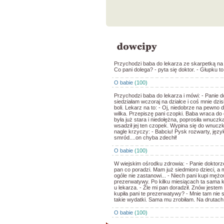
Przychodzi baba do lekarza ze skarpetką na 
Co pani dolega? - pyta się doktor. - Głupku t
O babie
(100)
Przychodzi baba do lekarza i mówi: - Panie d
siedziałam wczoraj na działce i coś mnie dzis
boli. Lekarz na to: - Oj, niedobrze na pewno d
wilka. Przepiszę pani czopki. Baba wraca do
była już stara i niedołężna, poprosiła wnuczk
wsadził jej ten czopek. Wypina się do wnuczk
nagle krzyczy: - Babciu! Pysk rozwarty, języ
smród....on chyba zdechł!
O babie
(100)
W wiejskim ośrodku zdrowia: - Panie doktorz
pan co poradzi. Mam już siedmioro dzieci, a 
ogóle nie zastanowi... - Niech pani kupi mężo
prezerwatywy. Po kilku miesiącach ta sama ko
u lekarza. - Źle mi pan doradził. Znów jestem 
kupiła pani te prezerwatywy? - Mnie tam nie 
takie wydatki. Sama mu zrobiłam. Na drutach.
O babie
(100)