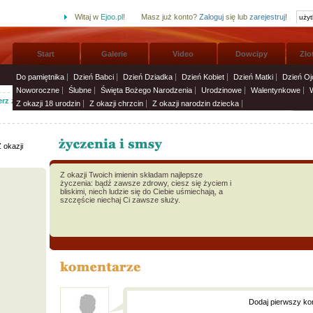
Witaj w
Ejoo.pl!
Masz już konto?
Zaloguj
się lub
zarejestruj!
Start
Galerie
Video
Dowcipy
Zło
Do pamiętnika
Dzień Babci
Dzień Dziadka
Dzień Kobiet
Dzień Matki
Dzień Oj
Noworoczne
Ślubne
Święta Bożego Narodzenia
Urodzinowe
Walentynkowe
rz życzenia imieninowe i wyślij solenizantom:
Życzenia i smsy
»
Z okazji 18 urodzin
Z okazji chrzcin
Z okazji narodzin dziecka
 okazji
Z okazji Twoich imienin składam najlepsze
życzenia: bądź zawsze zdrowy, ciesz się życiem i
bliskimi, niech ludzie się do Ciebie uśmiechają, a
szczęście niechaj Ci zawsze służy.
Dodaj pierwszy ko