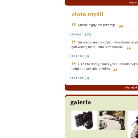
więcej
Miłość nigdy nie przemija.
O miłości
(15)
Im więcej mamy czasu na wykonanie jak
tym więcej czasu ona nam zabiera.
O czasie
(3)
Czas to dobry nauczyciel. Szkoda tylko
uśmierca swoich uczniów.
O czasie
(3)
więcej zł