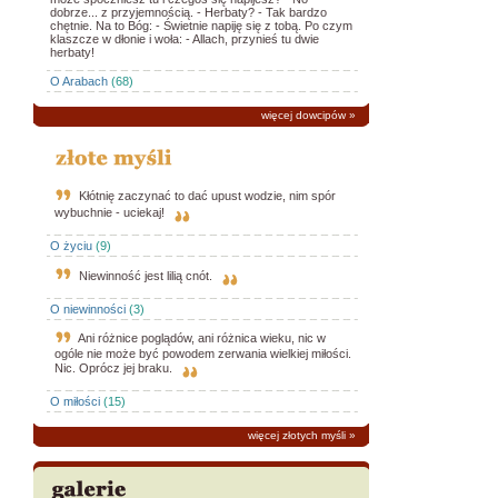
dobrze... z przyjemnością. - Herbaty? - Tak bardzo
chętnie. Na to Bóg: - Świetnie napiję się z tobą. Po czym
klaszcze w dłonie i woła: - Allach, przynieś tu dwie
herbaty!
O Arabach
(68)
więcej dowcipów
»
Kłótnię zaczynać to dać upust wodzie, nim spór
wybuchnie - uciekaj!
O życiu
(9)
Niewinność jest lilią cnót.
O niewinności
(3)
Ani różnice poglądów, ani różnica wieku, nic w
ogóle nie może być powodem zerwania wielkiej miłości.
Nic. Oprócz jej braku.
O miłości
(15)
więcej złotych myśli
»