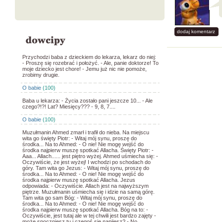
dodaj komentarz
Przychodzi baba z dzieckiem do lekarza, lekarz do niej:
- Proszę się rozebrać i położyć. - Ale, panie doktorze! To
moje dziecko jest chore! - Jemu już nic nie pomoże,
zrobimy drugie.
O babie
(100)
Baba u lekarza: - Życia zostało pani jeszcze 10... - Ale
czego?!?! Lat? Miesięcy??? - 9, 8, 7....
O babie
(100)
Muzułmanin Ahmed zmarł i trafił do nieba. Na miejscu
wita go święty Piotr: - Witaj mój synu, proszę do
środka... Na to Ahmed: - O nie! Nie mogę wejść do
środka najpierw muszę spotkać Allacha. Święty Piotr: -
Aaa... Allach...... jest piętro wyżej. Ahmed uśmiecha się: -
Oczywiście, że jest wyżej! I wchodzi po schodach do
góry. Tam wita go Jezus: - Witaj mój synu, proszę do
środka... Na to Ahmed: - O nie! Nie mogę wejść do
środka najpierw muszę spotkać Allacha. Jezus
odpowiada: - Oczywiście. Allach jest na najwyższym
piętrze. Muzułmanin uśmiecha się i idzie na samą górę.
Tam wita go sam Bóg: - Witaj mój synu, proszę do
środka... Na to Ahmed: - O nie! Nie mogę wejść do
środka najpierw muszę spotkać Allacha. Bóg na to: -
Oczywiście, jest tutaj ale w tej chwili jest bardzo zajęty -
może spoczniesz tu i czegoś się napijesz? - No