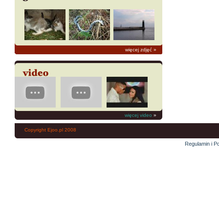
więcej zdjęć
»
więcej video
»
Copyright Ejoo.pl 2008
Regulamin i Po