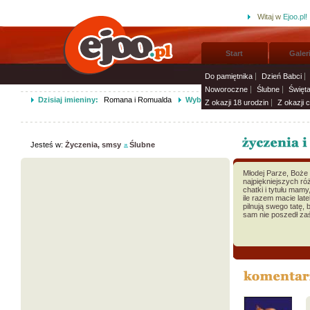
Witaj w
Ejoo.pl!
Start
Galer
Do pamiętnika
Dzień Babci
Noworoczne
Ślubne
Święt
Dzisiaj imieniny:
Romana i Romualda
Wybierz życzenia imieninowe i wy
Z okazji 18 urodzin
Z okazji 
Jesteś w:
Życzenia, smsy
Ślubne
Młodej Parze, Boże
najpiękniejszych ró
chatki i tytułu mamy,
ile razem macie late
pilnują swego tatę, 
sam nie poszedł za