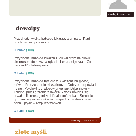
dodaj komentarz
Przychodzi wielka baba do lekarza, a on na to: Pani
problem mnie przerasta.
O babie
(100)
Przychodzi baba do lekarza z telewizorem na głowie i
ekspresem do kawy w rękach. Lekarz się pyta: - Co
pani jest? - Teleexpress.
O babie
(100)
Przychodzi baba do fryzjera z 3 włosami na głowie, i
mówi: - Proszę zrobić mi warkocz. - Dobrze - odpowiada
fryzjer. Po chwili 1 z włosów urwał się. Baba mówi: -
Trudno, proszę zrobić z dwóch. 2 włos również się
urwał. - To proszę mi zrobić jakiegoś koka. - Spróbuje,
oj... niestety ostatni włos też wypadł. - Trudno - mówi
baba - pójdę w rozpuszczonych...
O babie
(100)
więcej dowcipów
»