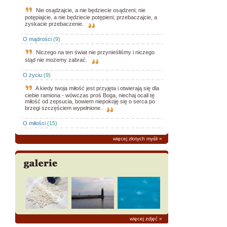
Nie osądzajcie, a nie będziecie osądzeni; nie
potępiajcie, a nie będziecie potępieni; przebaczajcie, a
zyskacie przebaczenie.
O mądrości
(9)
Niczego na ten świat nie przynieśliśmy i niczego
stąd nie możemy zabrać.
O życiu
(9)
A kiedy twoja miłość jest przyjęta i otwierają się dla
ciebie ramiona - wówczas proś Boga, niechaj ocali tę
miłość od zepsucia, bowiem niepokoję się o serca po
brzegi szczęściem wypełnione.
O miłości
(15)
więcej złotych myśli
»
więcej zdjęć
»