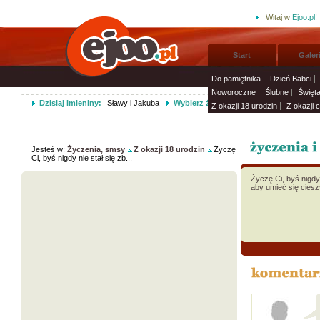
Witaj w
Ejoo.pl!
Start
Galer
Do pamiętnika
Dzień Babci
Noworoczne
Ślubne
Święt
Dzisiaj imieniny:
Sławy i Jakuba
Wybierz życzenia imieninowe i wyślij 
Z okazji 18 urodzin
Z okazji 
Jesteś w:
Życzenia, smsy
Z okazji 18 urodzin
Życzę
Ci, byś nigdy nie stał się zb...
Życzę Ci, byś nigdy 
aby umieć się cies