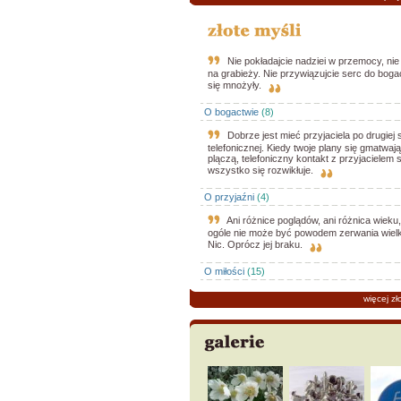
Nie pokładajcie nadziei w przemocy, nie 
na grabieży. Nie przywiązujcie serc do bog
się mnożyły.
O bogactwie
(8)
Dobrze jest mieć przyjaciela po drugiej st
telefonicznej. Kiedy twoje plany się gmatwaj
plączą, telefoniczny kontakt z przyjacielem 
wszystko się rozwikłuje.
O przyjaźni
(4)
Ani różnice poglądów, ani różnica wieku,
ogóle nie może być powodem zerwania wielki
Nic. Oprócz jej braku.
O miłości
(15)
więcej zł