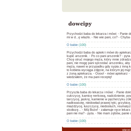
Przychodzi baba do lekarza i mówi: - Panie d
mi w d...ę wlazło. - Nie wie pani, co? - Chyba 
O babie
(100)
Przychodzi baba do apteki i mówi do aptekar
kupić arszenik. - Po co pani arszenik? - pyta 
Chcę otruć mojego męża, który mnie zdradza
pani, nie mogę pani sprzedać arszeniku, aby 
męża, nawet w przypadku gdy sypia z inną k
to kobieta wyciąga zdjęcie, na którym jej mąż
z żoną aptekarza. - Oooo! - mówi aptekarz - 
wiedziałem, że ma pani receptę!
O babie
(100)
Przyszła baba do lekarza i mówi: - Panie do
cukrzycę, kamicę nerkową, nadciśnienie, p
tarczycę, jaskrę, kamienie w pęcherzyku żó
nadkwasotę, niedowład prawej ręki, grzybicę,
miażdżycę, łuszczycę, niedosłuch, reumatyz
skoliozę... - Mój Boże! - załamuje ręce lekarz
pani nie ma? - pyta. - Nie mam zębów, panie 
O babie
(100)
więcej