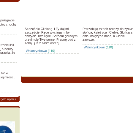
polegajcie
actw, choćby
Szczęście Ci niosę. I Ty daj mi
Potrzebuję trzech rzeczy do życia:
szczęście. Ręce wyciągam, by
słońca, księżyca i Ciebie. Słońca z
chwycić Twe ręce. Sercem gorącym
dnia, księżyca nocą, a Ciebie
przyjmuję Twe serce. Pragnę być z
zawsze.
Tobą i już z nikim więcej ...
ronie linii
Walentynkowe
(110)
ą, a nerwy
Walentynkowe
(110)
sprawia, że
 nic w
ej miłości.
otych myśli
»