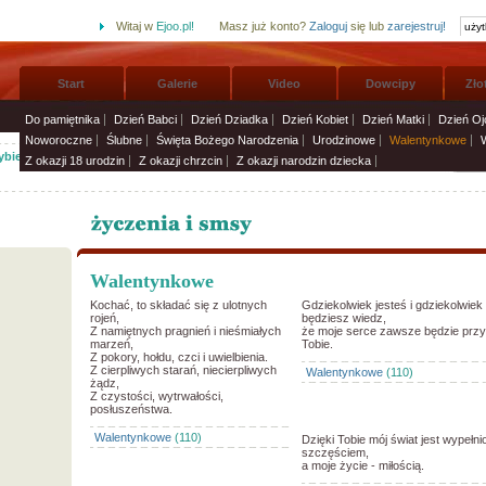
Witaj w
Ejoo.pl!
Masz już konto?
Zaloguj
się lub
zarejestruj!
Start
Galerie
Video
Dowcipy
Zło
Do pamiętnika
Dzień Babci
Dzień Dziadka
Dzień Kobiet
Dzień Matki
Dzień Oj
Noworoczne
Ślubne
Święta Bożego Narodzenia
Urodzinowe
Walentynkowe
bierz życzenia imieninowe i wyślij solenizantom:
Życzenia i smsy
»
Z okazji 18 urodzin
Z okazji chrzcin
Z okazji narodzin dziecka
Walentynkowe
Kochać, to składać się z ulotnych
Gdziekolwiek jesteś i gdziekolwiek
rojeń,
będziesz wiedz,
Z namiętnych pragnień i nieśmiałych
że moje serce zawsze będzie przy
marzeń,
Tobie.
Z pokory, hołdu, czci i uwielbienia.
Z cierpliwych starań, niecierpliwych
Walentynkowe
(110)
żądz,
Z czystości, wytrwałości,
posłuszeństwa.
Walentynkowe
(110)
Dzięki Tobie mój świat jest wypełni
szczęściem,
a moje życie - miłością.