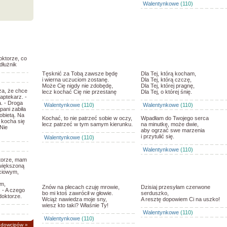
Walentynkowe
(110)
oktorze, co
dłużnik
Tęsknić za Tobą zawsze będę
Dla Tej, którą kocham,
i wierna uczuciom zostanę.
Dla Tej, którą czczę,
Może Cię nigdy nie zdobędę,
Dla Tej, której pragnę,
za, że chce
lecz kochać Cię nie przestanę
Dla Tej, o której śnię.
aptekarz. -
. - Droga
Walentynkowe
(110)
Walentynkowe
(110)
pani zabiła
obietą. Na
Kochać, to nie patrzeć sobie w oczy,
Wpadłam do Twojego serca
 kocha się
lecz patrzeć w tym samym kierunku.
na minutkę, może dwie,
Nie
aby ogrzać swe marzenia
i przytulić się.
Walentynkowe
(110)
Walentynkowe
(110)
ktorze, mam
owiększoną
łciowym,
m,
Znów na plecach czuję mrowie,
Dzisiaj przesyłam czerwone
. - A czego
bo mi ktoś zawrócił w głowie.
serduszko,
doktorze.
Wciąż nawiedza moje sny,
A resztę dopowiem Ci na uszko!
wiesz kto taki? Właśnie Ty!
Walentynkowe
(110)
Walentynkowe
(110)
 dowcipów
»