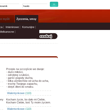
te myśli
Życzenia, smsy
ca
Imieninowe
Komunijne
Wielkanocne
Przepis na szczęście we dwoje:
- dużo miłości,
- odrobinę czułości,
- garść pogody ducha,
- kilka uśmiechów od ucha do ucha,
- trochę Twojego zapachu,
- dotyk dłoni do smaku.
Walentynkowe
(110)
ony
Kocham życie, bo dało mi Ciebie,
Kocham Ciebie, boś Ty moim życiem.
Walentynkowe
(110)