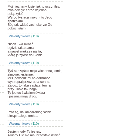
Mój nieznany losie, jak to uczyniłeś,
dwa odległe serca w jedno
połączyłeś.
Wśród tysiąca innych, to Jego
spotkałam.
Bóg tak widać zechciał, że Go
pokochałam.
Walentynkowe
(110)
Niech Twa miłość
będzie taka sama,
a nawet większa niż ta,
którą ja żywię do Ciebie.
Walentynkowe
(110)
Tyś szczęście moje wiosenne, letnie,
zimowe, jesienne,
lecz powiedz mi na dobranoc,
wyszeptaj przez usta senne.
Za cóż to taka zapłata, ten raj
przy Tobie tak bogi?
Ty jesteś światłem świata
i pieśnią mojej drogi.
Walentynkowe
(110)
Proszę, daj mi odrobinę siebie,
biorąc całego mnie...
Walentynkowe
(110)
Jestem, gdy Ty jesteś.
A kiedy Cię nie ma, przestaję istnieć,