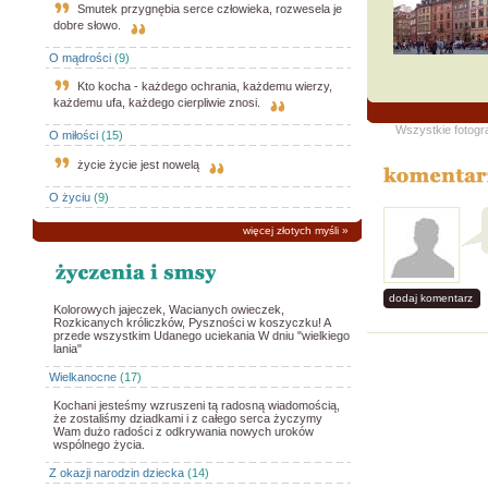
Smutek przygnębia serce człowieka, rozwesela je
dobre słowo.
O mądrości
(9)
Kto kocha - każdego ochrania, każdemu wierzy,
każdemu ufa, każdego cierpliwie znosi.
Wszystkie fotogr
O miłości
(15)
życie życie jest nowelą
O życiu
(9)
więcej złotych myśli
»
dodaj komentarz
Kolorowych jajeczek, Wacianych owieczek,
Rozkicanych króliczków, Pyszności w koszyczku! A
przede wszystkim Udanego uciekania W dniu "wielkiego
lania"
Wielkanocne
(17)
Kochani jesteśmy wzruszeni tą radosną wiadomością,
że zostaliśmy dziadkami i z całego serca życzymy
Wam dużo radości z odkrywania nowych uroków
wspólnego życia.
Z okazji narodzin dziecka
(14)