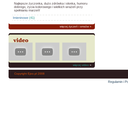
Najlepsze życzonka, dużo zdrówka i słonka, humoru
dobrego, życia kolorowego i wielkich wrażeń przy
spełnianiu marzeń!
Imieninowe
(41)
więcej życzeń i smsów
»
więcej video
»
Copyright Ejoo.pl 2008
Regulamin i Po