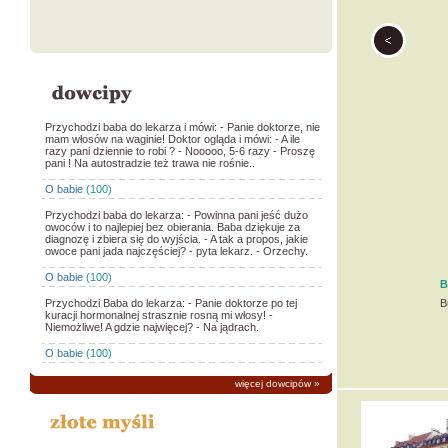
Przychodzi baba do lekarza i mówi: - Panie doktorze, nie
mam włosów na waginie! Doktor ogląda i mówi: - A ile
razy pani dziennie to robi ? - Nooooo, 5-6 razy - Proszę
pani ! Na autostradzie też trawa nie rośnie..
O babie
(100)
Przychodzi baba do lekarza: - Powinna pani jeść dużo
owoców i to najlepiej bez obierania. Baba dziękuje za
diagnozę i zbiera się do wyjścia. - A tak a propos, jakie
owoce pani jada najczęściej? - pyta lekarz. - Orzechy.
O babie
(100)
B
Przychodzi Baba do lekarza: - Panie doktorze po tej
B
kuracji hormonalnej strasznie rosną mi włosy! -
Niemożliwe! A gdzie najwięcej? - Na jądrach.
O babie
(100)
więcej dowcipów
»