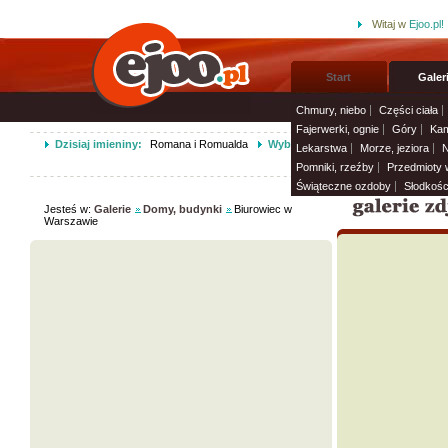
Witaj w
Ejoo.pl!
Start
Galer
Chmury, niebo
Części ciała
Fajerwerki, ognie
Góry
Kam
Dzisiaj imieniny:
Romana i Romualda
Wybierz życzenia imieninowe i wy
Lekarstwa
Morze, jeziora
N
Pomniki, rzeźby
Przedmioty
Świąteczne ozdoby
Słodkośc
Jesteś w:
Galerie
Domy, budynki
Biurowiec w
Warszawie