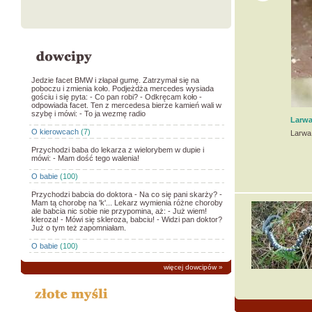
Jedzie facet BMW i złapał gumę. Zatrzymał się na
poboczu i zmienia koło. Podjeżdża mercedes wysiada
gościu i się pyta: - Co pan robi? - Odkręcam koło -
odpowiada facet. Ten z mercedesa bierze kamień wali w
szybę i mówi: - To ja wezmę radio
Larw
O kierowcach
(7)
Larwa 
Przychodzi baba do lekarza z wielorybem w dupie i
mówi: - Mam dość tego walenia!
O babie
(100)
Przychodzi babcia do doktora - Na co się pani skarży? -
Mam tą chorobę na 'k'... Lekarz wymienia różne choroby
ale babcia nic sobie nie przypomina, aż: - Już wiem!
kleroza! - Mówi się skleroza, babciu! - Widzi pan doktor?
Już o tym też zapomniałam.
O babie
(100)
więcej dowcipów
»