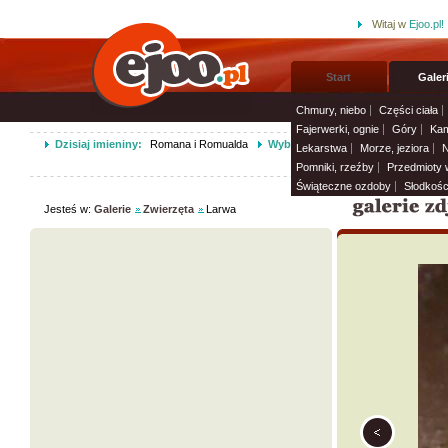
Witaj w
Ejoo.pl!
Start
Galer
Chmury, niebo
Części ciała
Fajerwerki, ognie
Góry
Kam
Dzisiaj imieniny:
Romana i Romualda
Wybierz życzenia imieninowe i wy
Lekarstwa
Morze, jeziora
N
Pomniki, rzeźby
Przedmioty
Świąteczne ozdoby
Słodkośc
Jesteś w:
Galerie
Zwierzęta
Larwa