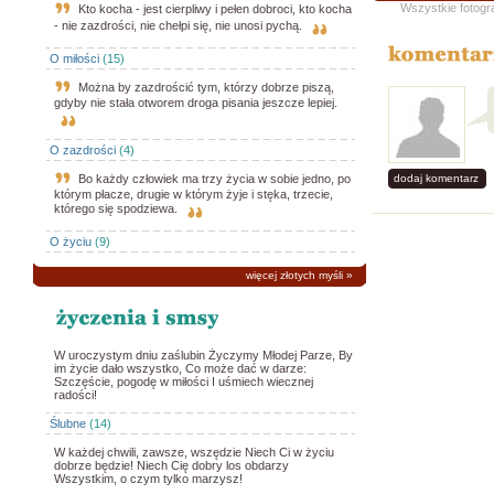
Wszystkie fotogr
Kto kocha - jest cierpliwy i pełen dobroci, kto kocha
- nie zazdrości, nie chełpi się, nie unosi pychą.
O miłości
(15)
Można by zazdrościć tym, którzy dobrze piszą,
gdyby nie stała otworem droga pisania jeszcze lepiej.
O zazdrości
(4)
Bo każdy człowiek ma trzy życia w sobie jedno, po
dodaj komentarz
którym płacze, drugie w którym żyje i stęka, trzecie,
którego się spodziewa.
O życiu
(9)
więcej złotych myśli
»
W uroczystym dniu zaślubin Życzymy Młodej Parze, By
im życie dało wszystko, Co może dać w darze:
Szczęście, pogodę w miłości I uśmiech wiecznej
radości!
Ślubne
(14)
W każdej chwili, zawsze, wszędzie Niech Ci w życiu
dobrze będzie! Niech Cię dobry los obdarzy
Wszystkim, o czym tylko marzysz!