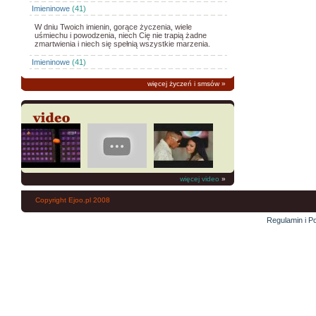
Imieninowe
(41)
W dniu Twoich imienin, gorące życzenia, wiele
uśmiechu i powodzenia, niech Cię nie trapią żadne
zmartwienia i niech się spełnią wszystkie marzenia.
Imieninowe
(41)
więcej życzeń i smsów
»
więcej video
»
Copyright Ejoo.pl 2008
Regulamin i Po