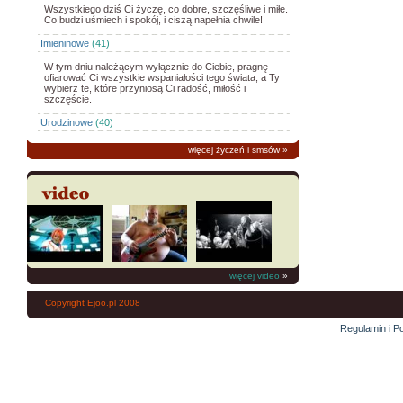
Wszystkiego dziś Ci życzę, co dobre, szczęśliwe i miłe.
Co budzi uśmiech i spokój, i ciszą napełnia chwile!
Imieninowe
(41)
W tym dniu należącym wyłącznie do Ciebie, pragnę
ofiarować Ci wszystkie wspaniałości tego świata, a Ty
wybierz te, które przyniosą Ci radość, miłość i
szczęście.
Urodzinowe
(40)
więcej życzeń i smsów
»
więcej video
»
Copyright Ejoo.pl 2008
Regulamin i Po