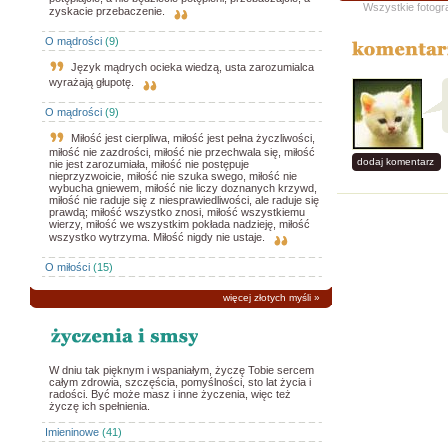
Wszystkie fotogr
zyskacie przebaczenie.
O mądrości
(9)
Język mądrych ocieka wiedzą, usta zarozumialca
wyrażają głupotę.
O mądrości
(9)
Miłość jest cierpliwa, miłość jest pełna życzliwości,
miłość nie zazdrości, miłość nie przechwala się, miłość
dodaj komentarz
nie jest zarozumiała, miłość nie postępuje
nieprzyzwoicie, miłość nie szuka swego, miłość nie
wybucha gniewem, miłość nie liczy doznanych krzywd,
miłość nie raduje się z niesprawiedliwości, ale raduje się
prawdą; miłość wszystko znosi, miłość wszystkiemu
wierzy, miłość we wszystkim pokłada nadzieję, miłość
wszystko wytrzyma. Miłość nigdy nie ustaje.
O miłości
(15)
więcej złotych myśli
»
W dniu tak pięknym i wspaniałym, życzę Tobie sercem
całym zdrowia, szczęścia, pomyślności, sto lat życia i
radości. Być może masz i inne życzenia, więc też
życzę ich spełnienia.
Imieninowe
(41)