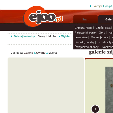
Witaj w
Ejoo.pl!
Start
Galer
Chmury, niebo
Części ciała
Fajerwerki, ognie
Góry
Kam
Dzisiaj imieniny:
Sławy i Jakuba
Wybierz życzenia imieninowe i wyślij 
Lekarstwa
Morze, jeziora
N
Pomniki, rzeźby
Przedmioty
Świąteczne ozdoby
Słodkośc
Jesteś w:
Galerie
Owady
Mucha