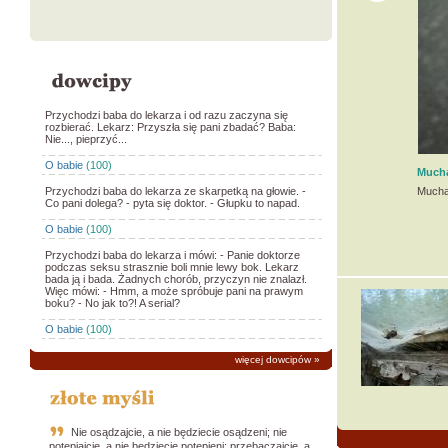
Przychodzi baba do lekarza i od razu zaczyna się
rozbierać. Lekarz: Przyszła się pani zbadać? Baba:
Nie..., pieprzyć...
O babie
(100)
Much
Przychodzi baba do lekarza ze skarpetką na głowie. -
Mucha
Co pani dolega? - pyta się doktor. - Głupku to napad.
O babie
(100)
Przychodzi baba do lekarza i mówi: - Panie doktorze
podczas seksu strasznie boli mnie lewy bok. Lekarz
bada ją i bada. Żadnych chorób, przyczyn nie znalazł.
Więc mówi: - Hmm, a może spróbuje pani na prawym
boku? - No jak to?! A serial?
O babie
(100)
więcej dowcipów
»
Nie osądzajcie, a nie będziecie osądzeni; nie
potępiajcie, a nie będziecie potępieni; przebaczajcie, a