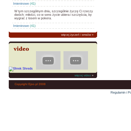
Imieninowe
(41)
W tym szczególnym dniu, szczególnie życzę Ci rzeczy
dwóch: miłości, co w sens życie ubiera i szczęścia, by
wygrać z losem w pokera.
Imieninowe
(41)
więcej życzeń i smsów
»
więcej video
»
Copyright Ejoo.pl 2008
Regulamin i Po