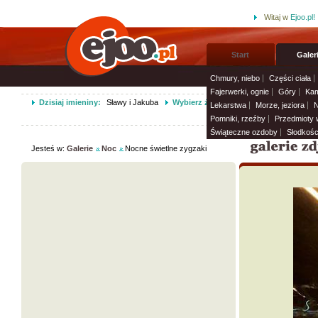
Witaj w
Ejoo.pl!
Start
Galer
Chmury, niebo
Części ciała
Fajerwerki, ognie
Góry
Kam
Dzisiaj imieniny:
Sławy i Jakuba
Wybierz życzenia imieninowe i wyślij 
Lekarstwa
Morze, jeziora
N
Pomniki, rzeźby
Przedmioty
Świąteczne ozdoby
Słodkośc
Jesteś w:
Galerie
Noc
Nocne świetlne zygzaki