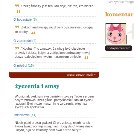
Wszystkie fotogr
Szczęśliwszy jest ten, kto daje, niż ten, kto bierze.
O bogactwie
(8)
Zakochani bywają zazdrośni o przeszłość drogiej
im osoby.
O zazdrości
(4)
dodaj komentarz
"Kocham" to znaczy: Ja chcę być dla ciebie
prawdy i dobra, i piękna zaklęciem umiłowanym twej
duszy dziecięciem, twoim marzeniem o niebie.
O miłości
(15)
więcej złotych myśli
»
W dniu tak pięknym i wspaniałym, życzę Tobie sercem
całym zdrowia, szczęścia, pomyślności, sto lat życia i
radości. Być może masz i inne życzenia, więc też
życzę ich spełnienia.
Imieninowe
(41)
Niech ptaki brokat gwiazd Ci przyniosą, niech ranek
Twoją twarz obmyje rosą, niech Bóg da Ci wiarę i łaski
ukryte, a ja na imieniny dam swe serce skryte.