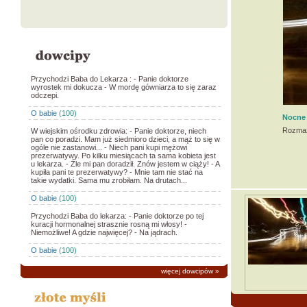
Przychodzi Baba do Lekarza : - Panie doktorze
wyrostek mi dokucza - W mordę gówniarza to się zaraz
odczepi.
O babie
(100)
Nocne 
Rozmaz
W wiejskim ośrodku zdrowia: - Panie doktorze, niech
pan co poradzi. Mam już siedmioro dzieci, a mąż to się w
ogóle nie zastanowi... - Niech pani kupi mężowi
prezerwatywy. Po kilku miesiącach ta sama kobieta jest
u lekarza. - Źle mi pan doradził. Znów jestem w ciąży! - A
kupiła pani te prezerwatywy? - Mnie tam nie stać na
takie wydatki. Sama mu zrobiłam. Na drutach...
O babie
(100)
Przychodzi Baba do lekarza: - Panie doktorze po tej
kuracji hormonalnej strasznie rosną mi włosy! -
Niemożliwe! A gdzie najwięcej? - Na jądrach.
O babie
(100)
więcej dowcipów
»