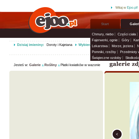
Witaj w
Ejoo.pl!
Start
Galer
Chmury, niebo
Części ciała
Fajerwerki, ognie
Góry
Kam
Dzisiaj imieniny:
Doroty i Kajetana
Wybierz życzenia imieninowe i wyśli
Lekarstwa
Morze, jeziora
N
Pomniki, rzeźby
Przedmioty
Świąteczne ozdoby
Słodkośc
Jesteś w:
Galerie
Rośliny
Płatki kwiatków w wazonie