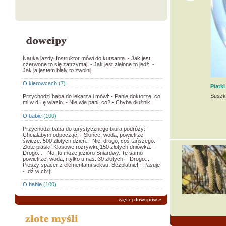
Nauka jazdy. Instruktor mówi do kursanta. - Jak jest
czerwone to się zatrzymaj. - Jak jest zielone to jedź, -
Jak ja jestem biały to zwolnij
O kierowcach
(7)
Płatk
Suszk
Przychodzi baba do lekarza i mówi: - Panie doktorze, co
mi w d...ę wlazło. - Nie wie pani, co? - Chyba dłużnik
O babie
(100)
Przychodzi baba do turystycznego biura podróży: -
Chciałabym odpocząć. - Słońce, woda, powietrze
świeże. 500 złotych dzień. - Nie, drogo, coś tańszego. -
Złote piaski. Klasowe rozrywki. 150 złotych dniówka. -
Drogo... - No, to może jezioro Śniardwy. Te samo
powietrze, woda, i tylko u nas. 30 złotych. - Drogo... -
Pieszy spacer z elementami seksu. Bezpłatnie! - Pasuje
- Idź w ch*j.
O babie
(100)
więcej dowcipów
»