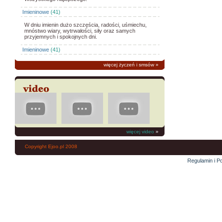
Imieninowe
(41)
W dniu imienin dużo szczęścia, radości, uśmiechu,
mnóstwo wiary, wytrwałości, siły oraz samych
przyjemnych i spokojnych dni.
Imieninowe
(41)
więcej życzeń i smsów
»
więcej video
»
Copyright Ejoo.pl 2008
Regulamin i Po