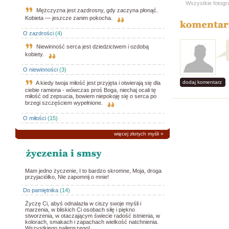
Wszystkie fotogr
Mężczyzna jest zazdrosny, gdy zaczyna płonąć.
Kobieta — jeszcze zanim pokocha.
O zazdrości
(4)
Niewinność serca jest dziedzictwem i ozdobą
kobiety.
O niewinności
(3)
dodaj komentarz
A kiedy twoja miłość jest przyjęta i otwierają się dla
ciebie ramiona - wówczas proś Boga, niechaj ocali tę
miłość od zepsucia, bowiem niepokoję się o serca po
brzegi szczęściem wypełnione.
O miłości
(15)
więcej złotych myśli
»
Mam jedno życzenie, I to bardzo skromne, Moja, droga
przyjaciółko, Nie zapomnij o mnie!
Do pamiętnika
(14)
Życzę Ci, abyś odnalazła w ciszy swoje myśli i
marzenia, w bliskich Ci osobach siłę i piękno
stworzenia, w otaczającym świecie radość istnienia, w
kolorach, smakach i zapachach wielkość natchnienia.
Wszystkiego najlepszego!