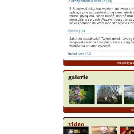
Z okazji narodzin dziecka
(14)
Z Bożej woli połączeni węzłem, co dwoje s
splata, żyjcie szczęśliwie tu na ziemi, niec
miłości płyną lata. Niech miłość, dobroć oraz
która dziś w sercach Waszych gości, wraz 
łaską i pomocą da Wam moc szczęścia i rad
Ślubne
(14)
Jako, że nastał dzień Twych imienin, życzę 
drogowskazów na zakrętach życia i pomyśl
wiatrów na oceanie wyzwań.
Imieninowe
(41)
więcej życz
wi