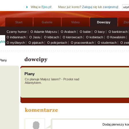
Witaj w
Ejoo.pl!
Masz już konto?
Zaloguj
się lub
zarejestruj!
Start
Galerie
Video
Dowcipy
Zło
Czarny humor
O Adamie Małyszu
O Arabach
O babie
O bacy
O bankierach
O indianinach
O Jasiu
O kibicach
O kierowcach
O kobietach
O Kowalskim
bierz życzenia imieninowe i wyślij solenizantom:
Życzenia i smsy
»
O myśliwych
O pijakach
O policjantach
O pracownikach
O studentach
O zwi
lany
Plany
Co planuje Małysz latem? - Przelot nad
Atlantykiem.
Dodaj pierwszy ko