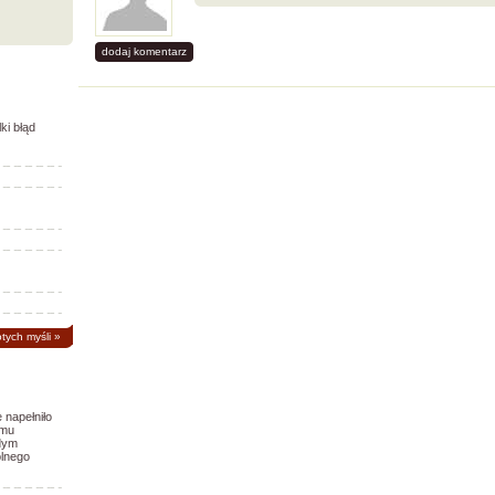
dodaj komentarz
ki błąd
otych myśli
»
 napełniło
 mu
odym
lnego