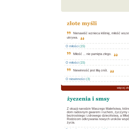
Nienawiść wznieca kłótnię, miłość wszel
ukrywa.
O miłości
(15)
Miłość ... nie pamięta złego.
O miłości
(15)
Niewinność jest lilią cnót.
O niewinności
(3)
więcej zł
Z okazji narodzin Waszego Maleństwa, które
dom radosnym gwarem i ruchem, życzymy
beztroskiego i zdrowego dzieciństwa, a Mł
Rodzicom odkrywania nowych uroków wspó
życia.