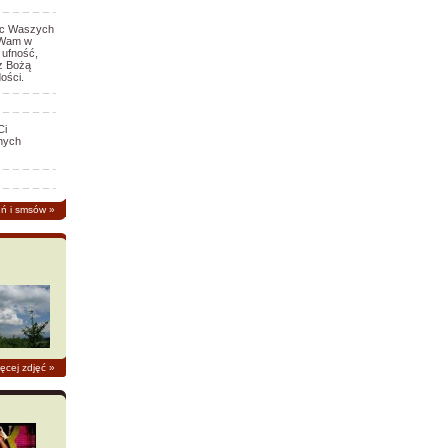
erc Waszych
h Wam w
 ufność,
z Bożą
ości.
Ci
nych
eń i smsów
»
ęcej zdjęć
»