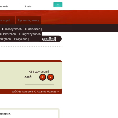
te myśli
Życzenia, smsy
O blondynkach
O dzieciach
O lekarzach
O mężczyznach
erzętach
Polityczne
Klinij aby ocenić
oceń:
wróć do kategorii: O Adamie Małyszu
«
mentarz.