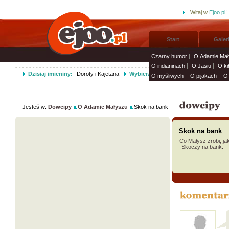
Witaj w
Ejoo.pl!
Start
Galer
Czarny humor
O Adamie Mał
O indianinach
O Jasiu
O ki
Dzisiaj imieniny:
Doroty i Kajetana
Wybierz życzenia imieninowe i wyśli
O myśliwych
O pijakach
O 
Jesteś w:
Dowcipy
O Adamie Małyszu
Skok na bank
Skok na bank
Co Małysz zrobi, j
-Skoczy na bank.