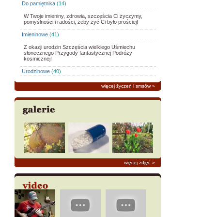
Do pamiętnika
(14)
W Twoje imieniny, zdrowia, szczęścia Ci życzymy,
pomyślności i radości, żeby żyć Ci było prościej!
Imieninowe
(41)
Z okazji urodzin Szczęścia wielkiego Uśmiechu
słonecznego Przygody fantastycznej Podróży
kosmicznej!
Urodzinowe
(40)
więcej życzeń i smsów
»
więcej zdjęć
»