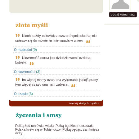
dodaj komentarz
Niech każdy człowiek zawsze chętnie słucha, nie
spieszy się do mówienia i nie wpada w gniew.
O mądrości
(9)
Niewinność serca jest dziedzictwem i ozdobą
kobiety.
O niewinności
(3)
Im więcej mamy czasu na wykonanie jakiejś pracy
tym więcej czasu ona nam zabiera.
O czasie
(3)
więcej złotych myśli
»
Polką żeś ten świat witała, Polką będziesz dorastała,
Polska krew się w Tobie toczy, Polką będąc, zamkniesz
oczy.