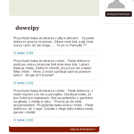
dodaj komentarz
Przychodzi baba do lekarza z piłą w plecach. - Oj panie
doktorze proszę mi pomoc. Głowa mnie boli, a jak mnie
suszy i jeść nic nie mogę.... - To po co Pani piła ??
O babie
(100)
Przychodzi baba do lekarza i mówi: - Panie doktorze
podczas seksu strasznie boli mnie lewy bok. Lekarz
bada ją i bada. Żadnych chorób, przyczyn nie znalazł.
Więc mówi: - Hmm, a może spróbuje pani na prawym
boku? - No jak to?! A serial?
O babie
(100)
Przychodzi baba do lekarza i mówi: - Panie doktorze, z
moim mężem coś nie w porządku. Ubzdurał sobie, że
jest śnieżnym bałwanem. Stoi na podwórku z garnkiem
na głowie, z miotłą w ręku. - Proszę go do mnie
przyprowadzić. Po godzinie baba wraca i mówi: - Panie
doktorze, nic z tego. Została z niego tylko kałuża wody,
garnek i miotła!
O babie
(100)
więcej dowcipów
»