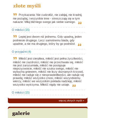
Przykazania: Nie cudzołóż, nie zabijaj, nie kradnij,
nie pożądaj, i wszystkie inne - streszczają się w tym
nakazie: Miłuj bliźniego swego jak siebie samego.
O miłości
(15)
Lepiej jest dwom niż jednemu. Gdy upadną, jeden
podniesie drugiego. Lecz samotnemu biada, gdy
upadnie, a nie ma drugiego, który by go podniósł.
O przyjaźni
(4)
Miłość jest cierpliwa, miłość jest pełna życzliwości,
miłość nie zazdrości, miłość nie przechwala się, miłość
nie jest zarozumiała, miłość nie postępuje
nieprzyzwoicie, miłość nie szuka swego, miłość nie
wybucha gniewem, miłość nie liczy doznanych krzywd,
miłość nie raduje się z niesprawiedliwości, ale raduje się
prawdą; miłość wszystko znosi, miłość wszystkiemu
wierzy, miłość we wszystkim pokłada nadzieję, miłość
wszystko wytrzyma. Miłość nigdy nie ustaje.
O miłości
(15)
więcej złotych myśli
»