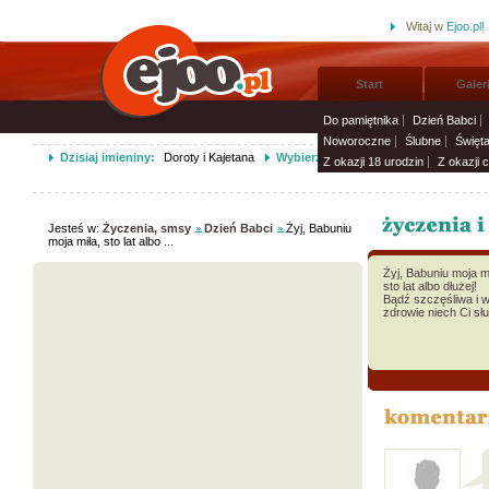
Witaj w
Ejoo.pl!
Start
Galer
Do pamiętnika
Dzień Babci
Noworoczne
Ślubne
Święt
Dzisiaj imieniny:
Doroty i Kajetana
Wybierz życzenia imieninowe i wyśli
Z okazji 18 urodzin
Z okazji 
Jesteś w:
Życzenia, smsy
Dzień Babci
Żyj, Babuniu
moja miła, sto lat albo ...
Żyj, Babuniu moja m
sto lat albo dłużej!
Bądź szczęśliwa i 
zdrowie niech Ci sł