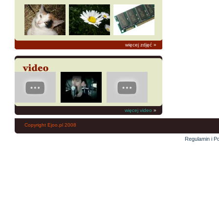
więcej zdjęć
»
więcej video
»
Copyright Ejoo.pl 2008
Regulamin i Po