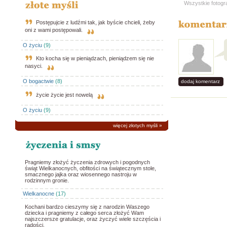
Wszystkie fotogr
Postępujcie z ludźmi tak, jak byście chcieli, żeby
oni z wami postępowali.
O życiu
(9)
Kto kocha się w pieniądzach, pieniądzem się nie
nasyci.
O bogactwie
(8)
dodaj komentarz
życie życie jest nowelą
O życiu
(9)
więcej złotych myśli
»
Pragniemy złożyć życzenia zdrowych i pogodnych
świąt Wielkanocnych, obfitości na świątecznym stole,
smacznego jajka oraz wiosennego nastroju w
rodzinnym gronie.
Wielkanocne
(17)
Kochani bardzo cieszymy się z narodzin Waszego
dziecka i pragniemy z całego serca złożyć Wam
najszczersze gratulacje, oraz życzyć wiele szczęścia i
radości.