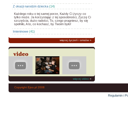
Z okazji narodzin dziecka
(14)
Każdego roku o tej samej porze, Każdy Ci życzy co
tylko może. Ja korzystając z tej sposobności, Życzę Ci
szczęścia, dużo radości, To, czego pragniesz, by się
spełniło, A to, co kochasz, by Twoim było!
Imieninowe
(41)
więcej życzeń i smsów
»
więcej video
»
Copyright Ejoo.pl 2008
Regulamin i Po