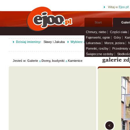
Witaj w
Ejoo.pl!
Start
Galer
Chmury, niebo
Części ciała
Fajerwerki, ognie
Góry
Kam
Dzisiaj imieniny:
Sławy i Jakuba
Wybierz życzenia imieninowe i wyślij 
Lekarstwa
Morze, jeziora
N
Pomniki, rzeźby
Przedmioty
Świąteczne ozdoby
Słodkośc
Jesteś w:
Galerie
Domy, budynki
Kamienice