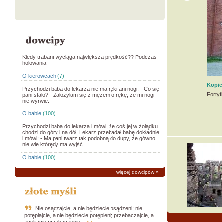
Kiedy trabant wyciąga największą prędkość?? Podczas
holowania
O kierowcach
(7)
Kopie
Przychodzi baba do lekarza nie ma ręki ani nogi. - Co się
Forty
pani stało? - Założyłam się z mężem o rękę, że mi nogi
nie wyrwie.
O babie
(100)
Przychodzi baba do lekarza i mówi, że coś jej w żołądku
chodzi do góry i na dół. Lekarz przebadał babę dokładnie
i mówi: - Ma pani twarz tak podobną do dupy, że gówno
nie wie którędy ma wyjść.
O babie
(100)
więcej dowcipów
»
Nie osądzajcie, a nie będziecie osądzeni; nie
potępiajcie, a nie będziecie potępieni; przebaczajcie, a
zyskacie przebaczenie.