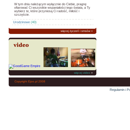
W tym dniu należącym wyłącznie do Ciebie, pragnę
ofiarować Ci wszystkie wspaniałości tego świata, a Ty
wybierz te, które przyniosą Ci radość, miłość i
szczęście.
Urodzinowe
(40)
więcej życzeń i smsów
»
więcej video
»
Copyright Ejoo.pl 2008
Regulamin i Po