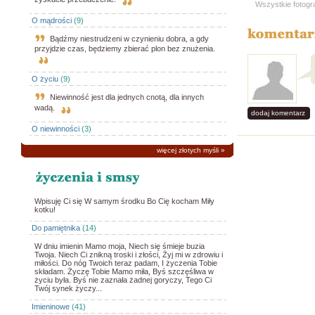
Wszystkie fotogr
O mądrości
(9)
Bądźmy niestrudzeni w czynieniu dobra, a gdy
przyjdzie czas, będziemy zbierać plon bez znużenia.
O życiu
(9)
Niewinność jest dla jednych cnotą, dla innych
wadą.
dodaj komentarz
O niewinności
(3)
więcej złotych myśli
»
Wpisuję Ci się W samym środku Bo Cię kocham Miły
kotku!
Do pamiętnika
(14)
W dniu imienin Mamo moja, Niech się śmieje buzia
Twoja. Niech Ci znikną troski i złości, Żyj mi w zdrowiu i
miłości. Do nóg Twoich teraz padam, I życzenia Tobie
składam. Życzę Tobie Mamo miła, Byś szczęśliwa w
życiu była. Byś nie zaznała żadnej goryczy, Tego Ci
Twój synek życzy...
Imieninowe
(41)