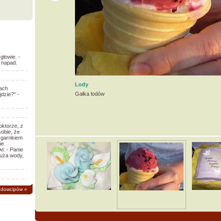
głowie. -
o napad.
Lody
ach
Gałka lodów
dzie?" -
oktorze, z
obie, że
 garnkiem
ie
i: - Panie
łuża wody,
 dowcipów
»