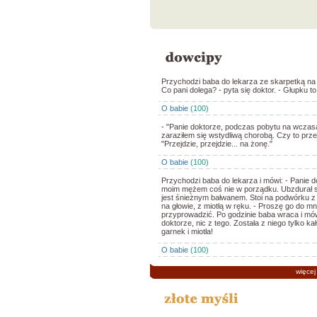
Przychodzi baba do lekarza ze skarpetką na 
Co pani dolega? - pyta się doktor. - Głupku t
O babie
(100)
- "Panie doktorze, podczas pobytu na wczas
zaraziłem się wstydliwą chorobą. Czy to przej
"Przejdzie, przejdzie... na żonę."
O babie
(100)
Przychodzi baba do lekarza i mówi: - Panie d
moim mężem coś nie w porządku. Ubzdurał s
jest śnieżnym bałwanem. Stoi na podwórku z
na głowie, z miotłą w ręku. - Proszę go do mn
przyprowadzić. Po godzinie baba wraca i mów
doktorze, nic z tego. Została z niego tylko ka
garnek i miotła!
O babie
(100)
więcej