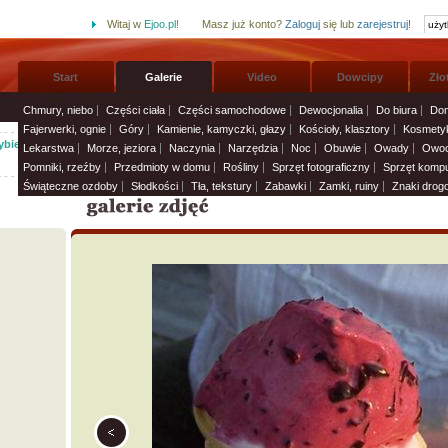
Witaj w
Ejoo.pl!
Masz już konto?
Zaloguj
się lub
zarejestruj!
Start
Galerie
Video
Dowcipy
Zło
Chmury, niebo
Części ciała
Części samochodowe
Dewocjonalia
Do biura
Dom
Fajerwerki, ognie
Góry
Kamienie, kamyczki, głazy
Kościoły, klasztory
Kosmetyk
bierz życzenia imieninowe i wyślij solenizantom:
Życzenia i smsy
»
Lekarstwa
Morze, jeziora
Naczynia
Narzędzia
Noc
Obuwie
Owady
Owoc
Pomniki, rzeźby
Przedmioty w domu
Rośliny
Sprzęt fotograficzny
Sprzęt komp
Świąteczne ozdoby
Słodkości
Tła, tekstury
Zabawki
Zamki, ruiny
Znaki drog