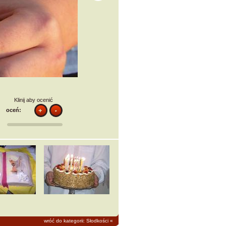
Klinij aby ocenić
oceń:
wróć do kategorii: Słodkości
«