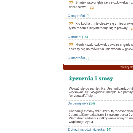
Smutek przygnębia serce człowieka, ro
dobre słowo.
O mądrości
(9)
Kto kocha ... nie cieszy się z niesprawie
tylko razem z innymi raduje się z prawdy.
O miłości
(15)
Niech każdy człowiek zawsze chętnie sł
spieszy się do mówienia i nie wpada w gniew
O mądrości
(9)
więcej zł
Wpisać się do pamiętnika, Jest mi bardzo mi
wrysować się, Wygodniej mi było. Na pamią
"wrysował/a" się ...
Do pamiętnika
(14)
Kochani jesteśmy wzruszeni tą radosną wia
że zostaliśmy dziadkami i z całego serca ż
Wam dużo radości z odkrywania nowych u
wspólnego życia.
Z okazji narodzin dziecka
(14)