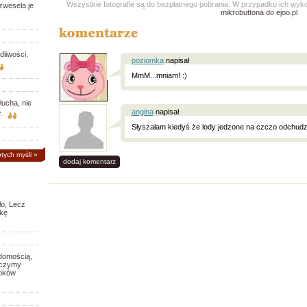
Wszystkie fotografie są do bezpłatnego pobrania. W przypadku ich wy
zwesela je
mikrobuttona do ejoo.pl
dliwości,
poziomka
napisał
MmM...mniam! :)
ucha, nie
angina
napisał
.
Słyszałam kiedyś że lody jedzone na czczo odchudza
otych myśli
»
dodaj komentarz
ło, Lecz
tkę
domością,
yczymy
roków