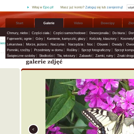
Witaj w
Ejoo.pl!
Masz już konto?
Zaloguj
się lub
zarejestruj!
Start
Galerie
Video
Dowcipy
Zło
Chmury, niebo
Części ciała
Części samochodowe
Dewocjonalia
Do biura
Dom
Fajerwerki, ognie
Góry
Kamienie, kamyczki, głazy
Kościoły, klasztory
Kosmetyk
erz życzenia imieninowe i wyślij solenizantom:
Życzenia i smsy
»
Lekarstwa
Morze, jeziora
Naczynia
Narzędzia
Noc
Obuwie
Owady
Owoc
Pomniki, rzeźby
Przedmioty w domu
Rośliny
Sprzęt fotograficzny
Sprzęt komp
Świąteczne ozdoby
Słodkości
Tła, tekstury
Zabawki
Zamki, ruiny
Znaki drog