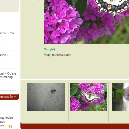
uchu. - Co
 -
Motylek
Motyl na kwiatkach
upie i
gi. - Co się
że mi nogi
 dowcipów
»
ną, jeden
 gdy
iósł.