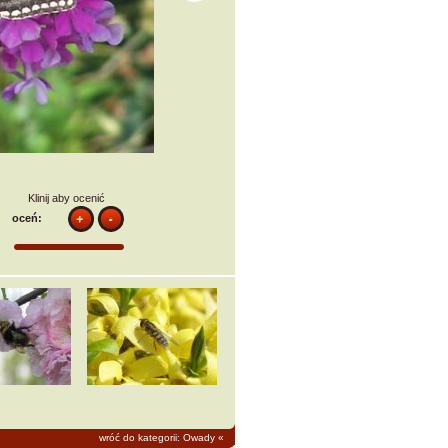
Klinij aby ocenić
oceń:
wróć do kategorii: Owady
«