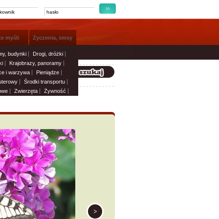
te myśli
Życzenia, smsy
y, budynki
Drogi, dróżki
i
Krajobrazy, panoramy
e i warzywa
Pieniądze
uterowy
Środki transportu
owe
Zwierzęta
Żywność