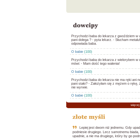
Przychodzi baba do lekarza z gwoździem w 
pani dolega ? - pyta lekarz. - Słucham metalu!
odpowiada baba.
O babie
(100)
Przychodzi baba do lekarza z wielorybem w d
mówi: - Mam dość tego walenia!
O babie
(100)
Przychodzi baba do lekarza nie ma ręki ani no
pani stało? - Założyłam się z mężem o rękę, 
nie wyrwie.
O babie
(100)
więcej
Lepiej jest dwom niż jednemu. Gdy upad
podniesie drugiego. Lecz samotnemu biada,
upadnie, a nie ma drugiego, który by go podn