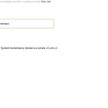
korzystania prosimy o umieszczenie
linku lub
mentarz.
System komentarzy dostarcza serwis
eGadki.pl