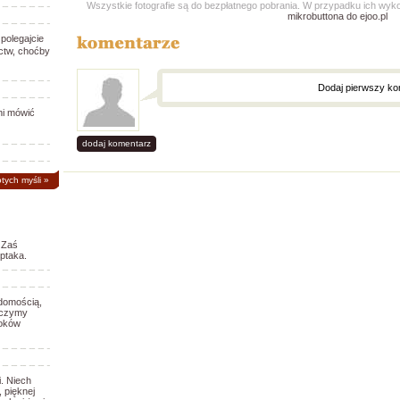
Wszystkie fotografie są do bezpłatnego pobrania. W przypadku ich wy
mikrobuttona do ejoo.pl
polegajcie
actw, choćby
Dodaj pierwszy ko
ni mówić
dodaj komentarz
otych myśli
»
 Zaś
ptaka.
domością,
yczymy
roków
. Niech
 pięknej