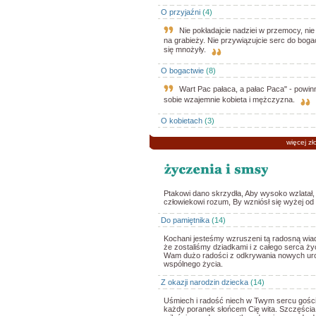
O przyjaźni
(4)
Nie pokładajcie nadziei w przemocy, nie 
na grabieży. Nie przywiązujcie serc do bog
się mnożyły.
O bogactwie
(8)
Wart Pac pałaca, a pałac Paca" - powin
sobie wzajemnie kobieta i mężczyzna.
O kobietach
(3)
więcej zł
Ptakowi dano skrzydła, Aby wysoko wzlatał,
człowiekowi rozum, By wzniósł się wyżej od 
Do pamiętnika
(14)
Kochani jesteśmy wzruszeni tą radosną wia
że zostaliśmy dziadkami i z całego serca ż
Wam dużo radości z odkrywania nowych u
wspólnego życia.
Z okazji narodzin dziecka
(14)
Uśmiech i radość niech w Twym sercu gości
każdy poranek słońcem Cię wita. Szczęścia,