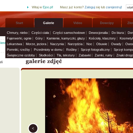
Witaj w
Ejoo.pl!
Masz już konto?
Zaloguj
się lub
zarejestruj!
Start
Galerie
Video
Dowcipy
Zło
Chmury, niebo
Części ciała
Części samochodowe
Dewocjonalia
Do biura
Dom
Fajerwerki, ognie
Góry
Kamienie, kamyczki, głazy
Kościoły, klasztory
Kosmetyk
erz życzenia imieninowe i wyślij solenizantom:
Życzenia i smsy
»
Lekarstwa
Morze, jeziora
Naczynia
Narzędzia
Noc
Obuwie
Owady
Owoc
Pomniki, rzeźby
Przedmioty w domu
Rośliny
Sprzęt fotograficzny
Sprzęt komp
Świąteczne ozdoby
Słodkości
Tła, tekstury
Zabawki
Zamki, ruiny
Znaki drog
eń