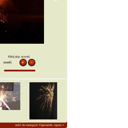
Klinij aby ocenić
oceń:
wróć do kategorii: Fajerwerki, ognie
«