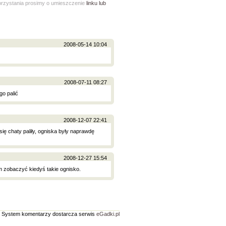
korzystania prosimy o umieszczenie
linku lub
2008-05-14 10:04
2008-07-11 08:27
go palić
2008-12-07 22:41
ię chaty paliły, ogniska były naprawdę
2008-12-27 15:54
m zobaczyć kiedyś takie ognisko.
System komentarzy dostarcza serwis
eGadki.pl