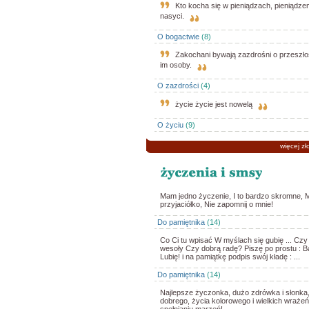
Kto kocha się w pieniądzach, pieniądzem
nasyci.
O bogactwie
(8)
Zakochani bywają zazdrośni o przeszłoś
im osoby.
O zazdrości
(4)
życie życie jest nowelą
O życiu
(9)
więcej zł
Mam jedno życzenie, I to bardzo skromne, M
przyjaciółko, Nie zapomnij o mnie!
Do pamiętnika
(14)
Co Ci tu wpisać W myślach się gubię ... Czy 
wesoły Czy dobrą radę? Piszę po prostu : B
Lubię! i na pamiątkę podpis swój kładę : ...
Do pamiętnika
(14)
Najlepsze życzonka, dużo zdrówka i słonka
dobrego, życia kolorowego i wielkich wrażeń