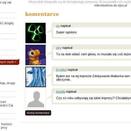
Wszystkie fotografie są do bezpłatnego pobrania. W przypadku ich wy
 się nie
mikrobuttona do ejoo.pl
ć drogiej
sp
napisał
Super ognisko
pey
napisał
Tu na dole widać cień głowy, to musiało się coś duże
otych myśli
»
krywko
napisał
Byłem też na tej imprezie Zdobywanie Malborka tam s
olbrzymie.
oja, droga
kamila
napisał
Czy co roku odbywają się takie imprezy? Chciałaby
żart
ardzo Cię
dodaj komentarz
, humoru
 przy