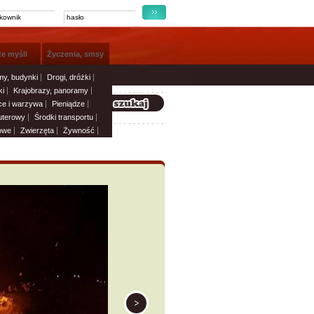
te myśli
Życzenia, smsy
y, budynki
Drogi, dróżki
i
Krajobrazy, panoramy
e i warzywa
Pieniądze
uterowy
Środki transportu
owe
Zwierzęta
Żywność