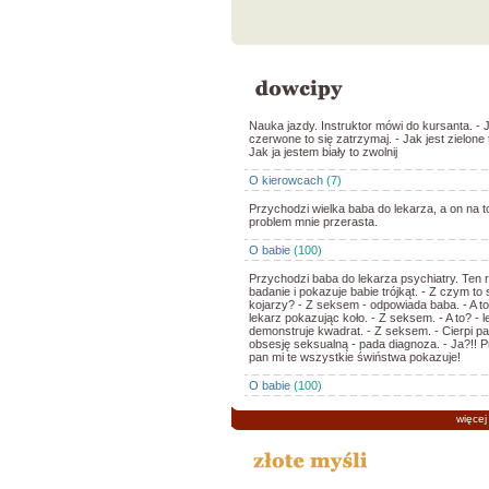
Nauka jazdy. Instruktor mówi do kursanta. - J
czerwone to się zatrzymaj. - Jak jest zielone t
Jak ja jestem biały to zwolnij
O kierowcach
(7)
Przychodzi wielka baba do lekarza, a on na t
problem mnie przerasta.
O babie
(100)
Przychodzi baba do lekarza psychiatry. Ten
badanie i pokazuje babie trójkąt. - Z czym to 
kojarzy? - Z seksem - odpowiada baba. - A to
lekarz pokazując koło. - Z seksem. - A to? - l
demonstruje kwadrat. - Z seksem. - Cierpi pa
obsesję seksualną - pada diagnoza. - Ja?!! P
pan mi te wszystkie świństwa pokazuje!
O babie
(100)
więcej