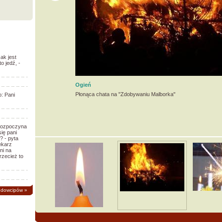
ak jest
o jedź, -
Ogień
Płonąca chata na "Zdobywaniu Malborka"
o: Pani
 rozpoczyna
się pani
? - pyta
ekarz
ni na
rzecież to
 dowcipów
»