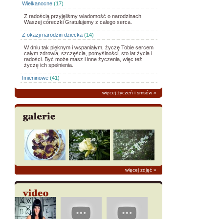
Wielkanocne
(17)
Z radością przyjęliśmy wiadomość o narodzinach
Waszej córeczki Gratulujemy z całego serca.
Z okazji narodzin dziecka
(14)
W dniu tak pięknym i wspaniałym, życzę Tobie sercem
całym zdrowia, szczęścia, pomyślności, sto lat życia i
radości. Być może masz i inne życzenia, więc też
życzę ich spełnienia.
Imieninowe
(41)
więcej życzeń i smsów
»
więcej zdjęć
»