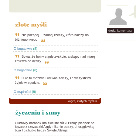
dodaj komentarz
Nie pożądaj ... żadnej rzeczy, która należy do
bliźniego twego.
O bogactwie
(8)
Bywa, że hojny ciągle zyskuje, a skąpy nad miarę
zmierza do nędzy.
O bogactwie
(8)
O ile to możliwe i od was zależy, ze wszystkimi
żyjcie w zgodzie.
O mądrości
(9)
więcej złotych myśli
»
Cukrowy baranek ma złociste różki Pilnuje pisanek na
łączce z rzeżuszki A gdy nikt nie patrzy, chorągiewką
buja I cichutko beczy Święte Alleluja!