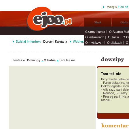
Witaj w
Ejoo.pl!
Start
Galer
Czarny humor
O Adamie Mał
O indianinach
O Jasiu
O ki
Dzisiaj imieniny:
Doroty i Kajetana
Wybierz życzenia imieninowe i wyśli
O myśliwych
O pijakach
O 
Jesteś w:
Dowcipy
O babie
Tam też nie
Tam też nie
Przychodzi baba do 
- Panie doktorze, n
Doktor ogląda i mów
- A ile razy pani dzi
- Nooooo, 5-6 razy
- Proszę pani ! Na a
rośnie..