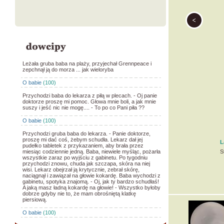
Leżała gruba baba na plaży, przyjechał Grennpeace i
zepchnął ją do morza ... jak wieloryba
O babie
(100)
Przychodzi baba do lekarza z piłą w plecach. - Oj panie
doktorze proszę mi pomoc. Głowa mnie boli, a jak mnie
suszy i jeść nic nie mogę.... - To po co Pani piła ??
O babie
(100)
Przychodzi gruba baba do lekarza. - Panie doktorze,
proszę mi dać coś, żebym schudła. Lekarz dał jej
L
pudełko tabletek z przykazaniem, aby brała przez
miesiąc codziennie jedną. Baba, niewiele myśląc, pożarła
S
wszystkie zaraz po wyjściu z gabinetu. Po tygodniu
przychodzi znowu, chuda jak szczapa, skóra na niej
wisi. Lekarz obejrzał ją krytycznie, zebrał skórę,
naciągnął i zawiązał na głowie kokardę. Baba wychodzi z
gabinetu, spotyka znajomą. - Oj, jak ty bardzo schudłaś!
A jaką masz ładną kokardę na głowie! - Wszystko byłoby
dobrze gdyby nie to, że mam obrośniętą klatkę
piersiową.
O babie
(100)