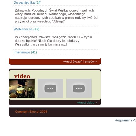
Do pamiętnika
(14)
Zdrowych, Pogodnych Świąt Wielkanocnych, pełnych
wiary, nadziei i miłości. Radosnego, wiosennego
nastroju, serdecznych spotkań w gronie rodziny i wśród
przyjaciół oraz wesołego "Alleluja"
Wielkanocne
(17)
W każdej chwili, zawsze, wszędzie Niech Ci w życiu
dobrze będzie! Niech Cię dobry los obdarzy
Wszystkim, o czym tylko marzysz!
Imieninowe
(41)
więcej życzeń i smsów
»
więcej video
»
Copyright Ejoo.pl 2008
Regulamin i Po