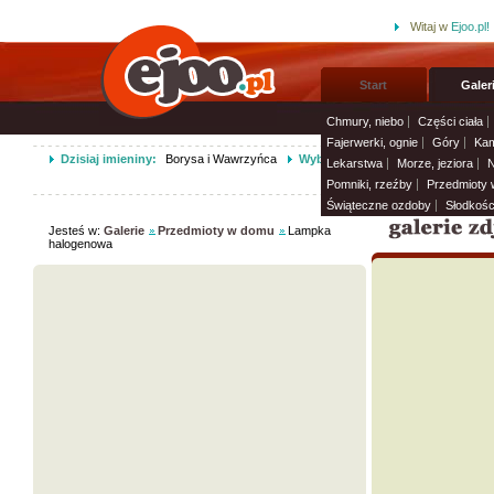
Witaj w
Ejoo.pl!
Start
Galer
Chmury, niebo
Części ciała
Fajerwerki, ognie
Góry
Kam
Dzisiaj imieniny:
Borysa i Wawrzyńca
Wybierz życzenia imieninowe i wy
Lekarstwa
Morze, jeziora
N
Pomniki, rzeźby
Przedmioty
Świąteczne ozdoby
Słodkośc
Jesteś w:
Galerie
Przedmioty w domu
Lampka
halogenowa