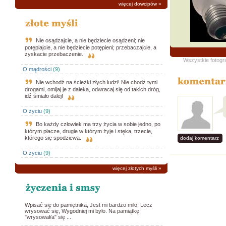
więcej dowcipów
»
Nie osądzajcie, a nie będziecie osądzeni; nie
potępiajcie, a nie będziecie potępieni; przebaczajcie, a
zyskacie przebaczenie.
Wszystkie fotogr
O mądrości
(9)
Nie wchodź na ścieżki złych ludzi! Nie chodź tymi
drogami, omijaj je z daleka, odwracaj się od takich dróg,
idź śmiało dalej!
O życiu
(9)
Bo każdy człowiek ma trzy życia w sobie jedno, po
którym płacze, drugie w którym żyje i stęka, trzecie,
którego się spodziewa.
dodaj komentarz
O życiu
(9)
więcej złotych myśli
»
Wpisać się do pamiętnika, Jest mi bardzo miło, Lecz
wrysować się, Wygodniej mi było. Na pamiątkę
"wrysował/a" się ...