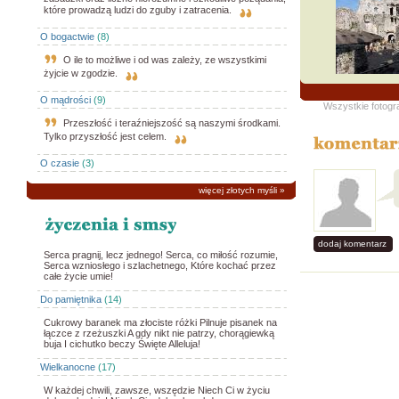
które prowadzą ludzi do zguby i zatracenia.
O bogactwie
(8)
O ile to możliwe i od was zależy, ze wszystkimi
żyjcie w zgodzie.
O mądrości
(9)
Wszystkie fotogr
Przeszłość i teraźniejszość są naszymi środkami.
Tylko przyszłość jest celem.
O czasie
(3)
więcej złotych myśli
»
dodaj komentarz
Serca pragnij, lecz jednego! Serca, co miłość rozumie,
Serca wzniosłego i szlachetnego, Które kochać przez
całe życie umie!
Do pamiętnika
(14)
Cukrowy baranek ma złociste różki Pilnuje pisanek na
łączce z rzeżuszki A gdy nikt nie patrzy, chorągiewką
buja I cichutko beczy Święte Alleluja!
Wielkanocne
(17)
W każdej chwili, zawsze, wszędzie Niech Ci w życiu