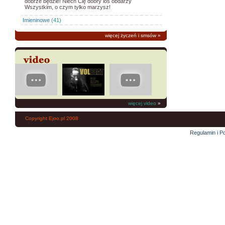
dobrze będzie! Niech Cię dobry los obdarzy
Wszystkim, o czym tylko marzysz!
Imieninowe
(41)
więcej życzeń i smsów
»
więcej video
»
Copyright Ejoo.pl 2008
Regulamin i Po