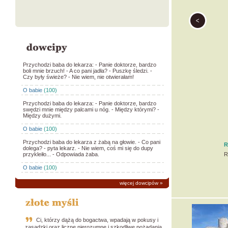
Przychodzi baba do lekarza: - Panie doktorze, bardzo
boli mnie brzuch! - A co pani jadła? - Puszkę śledzi. -
Czy były świeże? - Nie wiem, nie otwierałam!
O babie
(100)
Przychodzi baba do lekarza: - Panie doktorze, bardzo
swędzi mnie między palcami u nóg. - Między którymi? -
Między dużymi.
O babie
(100)
Przychodzi baba do lekarza z żabą na głowie. - Co pani
R
dolega? - pyta lekarz. - Nie wiem, coś mi się do dupy
przykleiło... - Odpowiada żaba.
R
O babie
(100)
więcej dowcipów
»
Ci, którzy dążą do bogactwa, wpadają w pokusy i
zasadzki oraz liczne nierozumne i szkodliwe pożądania,