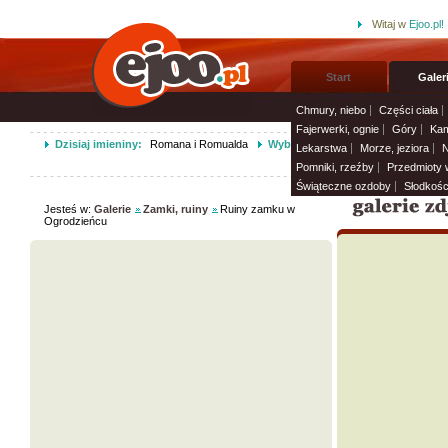
Witaj w
Ejoo.pl!
Start
Galer
Chmury, niebo
Części ciała
Fajerwerki, ognie
Góry
Kam
Dzisiaj imieniny:
Romana i Romualda
Wybierz życzenia imieninowe i wy
Lekarstwa
Morze, jeziora
N
Pomniki, rzeźby
Przedmioty
Świąteczne ozdoby
Słodkośc
Jesteś w:
Galerie
Zamki, ruiny
Ruiny zamku w
Ogrodzieńcu