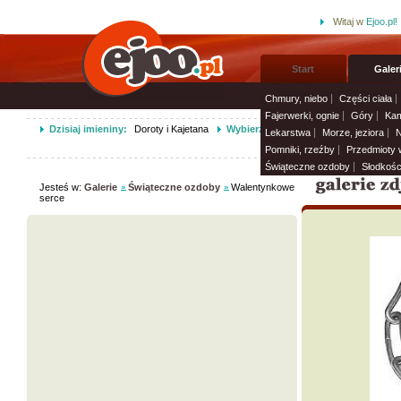
Witaj w
Ejoo.pl!
Start
Galer
Chmury, niebo
Części ciała
Fajerwerki, ognie
Góry
Kam
Dzisiaj imieniny:
Doroty i Kajetana
Wybierz życzenia imieninowe i wyśli
Lekarstwa
Morze, jeziora
N
Pomniki, rzeźby
Przedmioty
Świąteczne ozdoby
Słodkośc
Jesteś w:
Galerie
Świąteczne ozdoby
Walentynkowe
serce