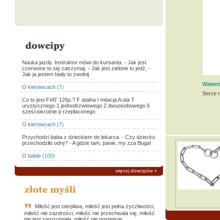
Nauka jazdy. Instruktor mówi do kursanta. - Jak jest
czerwone to się zatrzymaj. - Jak jest zielone to jedź, -
Jak ja jestem biały to zwolnij
Walen
O kierowcach
(7)
Serce 
Co to jest FIAT 126p.? F atalna I mitacja A uta T
urystycznego 1 jednodrzwiowego 2 dwuosobowego 6
sześciokrotnie p rzepłaconego
O kierowcach
(7)
Przychodzi baba z dzieckiem do lekarza. - Czy dziecko
przechodziło odrę? - A gdzie tam, panie, my zza Buga!
O babie
(100)
więcej dowcipów
»
Miłość jest cierpliwa, miłość jest pełna życzliwości,
miłość nie zazdrości, miłość nie przechwala się, miłość
nie jest zarozumiała, miłość nie postępuje