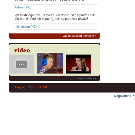
Ślubne
(14)
Wszystkiego dziś Ci życzę, co dobre, szczęśliwe i miłe.
Co budzi uśmiech i spokój, i ciszą napełnia chwile!
Imieninowe
(41)
więcej życzeń i smsów
»
więcej video
»
Copyright Ejoo.pl 2008
Regulamin i Po