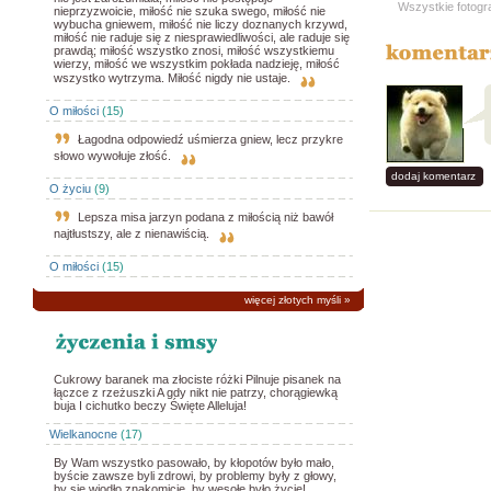
Wszystkie fotogr
nieprzyzwoicie, miłość nie szuka swego, miłość nie
wybucha gniewem, miłość nie liczy doznanych krzywd,
miłość nie raduje się z niesprawiedliwości, ale raduje się
prawdą; miłość wszystko znosi, miłość wszystkiemu
wierzy, miłość we wszystkim pokłada nadzieję, miłość
wszystko wytrzyma. Miłość nigdy nie ustaje.
O miłości
(15)
Łagodna odpowiedź uśmierza gniew, lecz przykre
słowo wywołuje złość.
dodaj komentarz
O życiu
(9)
Lepsza misa jarzyn podana z miłością niż bawół
najtłustszy, ale z nienawiścią.
O miłości
(15)
więcej złotych myśli
»
Cukrowy baranek ma złociste różki Pilnuje pisanek na
łączce z rzeżuszki A gdy nikt nie patrzy, chorągiewką
buja I cichutko beczy Święte Alleluja!
Wielkanocne
(17)
By Wam wszystko pasowało, by kłopotów było mało,
byście zawsze byli zdrowi, by problemy były z głowy,
by się wiodło znakomicie, by wesołe było życie!